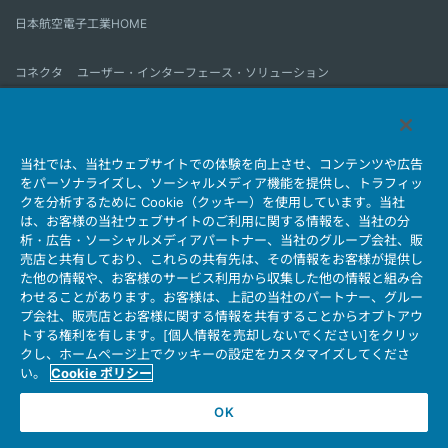
日本航空電子工業HOME
コネクタ
ユーザー・インターフェース・ソリューション
モーションセンス＆コントロール
アンテナ
コネクタとは
当社では、当社ウェブサイトでの体験を向上させ、コンテンツや広告
会社情報
サステナビリティ
IR情報
採用情報
会社情報新着一覧
をパーソナライズし、ソーシャルメディア機能を提供し、トラフィッ
製品情報新着一覧
サイトマップ
お問い合わせ
クを分析するために Cookie（クッキー）を使用しています。当社
は、お客様の当社ウェブサイトのご利用に関する情報を、当社の分
析・広告・ソーシャルメディアパートナー、当社のグループ会社、販
売店と共有しており、これらの共有先は、その情報をお客様が提供し
個人情報保護ポリシー
JAE Cookie Policy
た他の情報や、お客様のサービス利用から収集した他の情報と組み合
ウェブアクセシビリティ方針
マイナンバー情報保護ポリシー
わせることがあります。お客様は、上記の当社のパートナー、グルー
プ会社、販売店とお客様に関する情報を共有することからオプトアウ
当社ウェブサイトのご利用について
トする権利を有します。[個人情報を売却しないでください]をクリッ
ソーシャルメディア公式アカウント運用ポリシー
クし、ホームページ上でクッキーの設定をカスタマイズしてくださ
い。
Cookie ポリシー
OK
Copyright © Japan Aviation Electronics Industry, Ltd. All rights reserved.