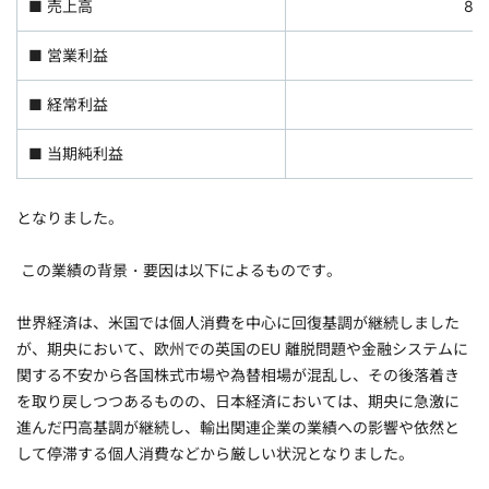
■ 売上高
89
■ 営業利益
4
■ 経常利益
2
■ 当期純利益
となりました。
この業績の背景・要因は以下によるものです。
世界経済は、米国では個人消費を中心に回復基調が継続しました
が、期央において、欧州での英国のEU 離脱問題や金融システムに
関する不安から各国株式市場や為替相場が混乱し、その後落着き
を取り戻しつつあるものの、日本経済においては、期央に急激に
進んだ円高基調が継続し、輸出関連企業の業績への影響や依然と
して停滞する個人消費などから厳しい状況となりました。