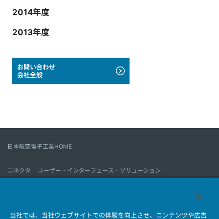
2014年度
2013年度
お問い合わせ
会社全般
日本航空電子工業HOME
コネクタ
ユーザー・インターフェース・ソリューション
モーションセンス＆コントロール
アンテナ
コネクタとは
当社では、当社ウェブサイトでの体験を向上させ、コンテンツや広告
会社情報
サステナビリティ
IR情報
採用情報
会社情報新着一覧