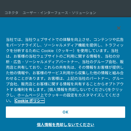
コネクタ
ユーザー・インターフェース・ソリューション
モーションセンス＆コントロール
アンテナ
コネクタとは
当社では、当社ウェブサイトでの体験を向上させ、コンテンツや広告
会社情報
サステナビリティ
IR情報
採用情報
会社情報新着一覧
をパーソナライズし、ソーシャルメディア機能を提供し、トラフィッ
製品情報新着一覧
サイトマップ
お問い合わせ
クを分析するために Cookie（クッキー）を使用しています。当社
は、お客様の当社ウェブサイトのご利用に関する情報を、当社の分
析・広告・ソーシャルメディアパートナー、当社のグループ会社、販
売店と共有しており、これらの共有先は、その情報をお客様が提供し
個人情報保護ポリシー
JAE Cookie Policy
た他の情報や、お客様のサービス利用から収集した他の情報と組み合
ウェブアクセシビリティ方針
マイナンバー情報保護ポリシー
わせることがあります。お客様は、上記の当社のパートナー、グルー
プ会社、販売店とお客様に関する情報を共有することからオプトアウ
当社ウェブサイトのご利用について
トする権利を有します。[個人情報を売却しないでください]をクリッ
ソーシャルメディア公式アカウント運用ポリシー
クし、ホームページ上でクッキーの設定をカスタマイズしてくださ
い。
Cookie ポリシー
OK
Copyright © Japan Aviation Electronics Industry, Ltd. All rights reserved.
個人情報を売却しないでください