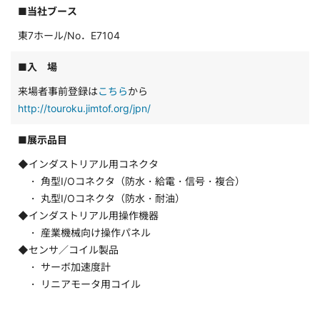
■当社ブース
東7ホール/No．E7104
■入 場
来場者事前登録は
こちら
から
http://touroku.jimtof.org/jpn/
■展示品目
◆インダストリアル用コネクタ
・ 角型I/Oコネクタ（防水・給電・信号・複合）
・ 丸型I/Oコネクタ（防水・耐油）
◆インダストリアル用操作機器
・ 産業機械向け操作パネル
◆センサ／コイル製品
・ サーボ加速度計
・ リニアモータ用コイル