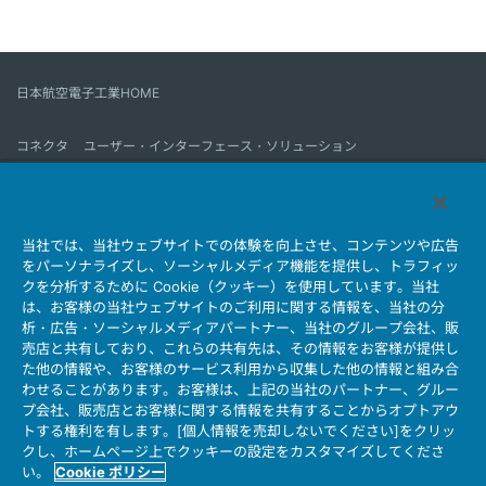
日本航空電子工業HOME
コネクタ
ユーザー・インターフェース・ソリューション
モーションセンス＆コントロール
アンテナ
コネクタとは
当社では、当社ウェブサイトでの体験を向上させ、コンテンツや広告
会社情報
サステナビリティ
IR情報
採用情報
会社情報新着一覧
をパーソナライズし、ソーシャルメディア機能を提供し、トラフィッ
製品情報新着一覧
サイトマップ
お問い合わせ
クを分析するために Cookie（クッキー）を使用しています。当社
は、お客様の当社ウェブサイトのご利用に関する情報を、当社の分
析・広告・ソーシャルメディアパートナー、当社のグループ会社、販
売店と共有しており、これらの共有先は、その情報をお客様が提供し
個人情報保護ポリシー
JAE Cookie Policy
た他の情報や、お客様のサービス利用から収集した他の情報と組み合
ウェブアクセシビリティ方針
マイナンバー情報保護ポリシー
わせることがあります。お客様は、上記の当社のパートナー、グルー
プ会社、販売店とお客様に関する情報を共有することからオプトアウ
当社ウェブサイトのご利用について
トする権利を有します。[個人情報を売却しないでください]をクリッ
ソーシャルメディア公式アカウント運用ポリシー
クし、ホームページ上でクッキーの設定をカスタマイズしてくださ
い。
Cookie ポリシー