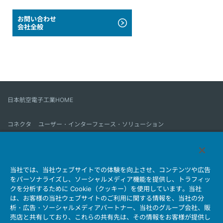
お問い合わせ
会社全般
日本航空電子工業HOME
コネクタ
ユーザー・インターフェース・ソリューション
モーションセンス＆コントロール
アンテナ
コネクタとは
当社では、当社ウェブサイトでの体験を向上させ、コンテンツや広告
会社情報
サステナビリティ
IR情報
採用情報
会社情報新着一覧
をパーソナライズし、ソーシャルメディア機能を提供し、トラフィッ
製品情報新着一覧
サイトマップ
お問い合わせ
クを分析するために Cookie（クッキー）を使用しています。当社
は、お客様の当社ウェブサイトのご利用に関する情報を、当社の分
析・広告・ソーシャルメディアパートナー、当社のグループ会社、販
売店と共有しており、これらの共有先は、その情報をお客様が提供し
個人情報保護ポリシー
JAE Cookie Policy