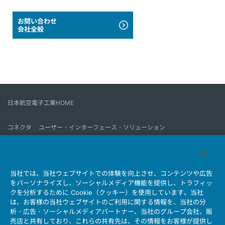
お問い合わせ
会社全般
日本航空電子工業HOME
コネクタ
ユーザー・インターフェース・ソリューション
モーションセンス＆コントロール
アンテナ
コネクタとは
当社では、当社ウェブサイトでの体験を向上させ、コンテンツや広告
会社情報
サステナビリティ
IR情報
採用情報
会社情報新着一覧
をパーソナライズし、ソーシャルメディア機能を提供し、トラフィッ
製品情報新着一覧
サイトマップ
お問い合わせ
クを分析するために Cookie（クッキー）を使用しています。当社
は、お客様の当社ウェブサイトのご利用に関する情報を、当社の分
析・広告・ソーシャルメディアパートナー、当社のグループ会社、販
売店と共有しており、これらの共有先は、その情報をお客様が提供し