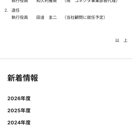
執行役員 和久利雅英 （現 コネクタ事業部長代理）
退任
執行役員 田邊 圭二 （当社顧問に就任予定）
以 上
新着情報
2026年度
2025年度
2024年度