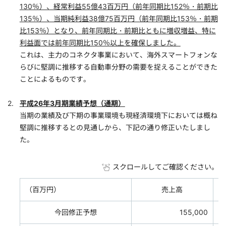
130％）、経常利益55億43百万円（前年同期比152％・前期比
135％）、当期純利益38億75百万円（前年同期比153％・前期
比153％）となり、前年同期比・前期比ともに増収増益、特に
利益面では前年同期比150％以上を確保しました。
これは、主力のコネクタ事業において、海外スマートフォンな
らびに堅調に推移する自動車分野の需要を捉えることができた
ことによるものです。
平成26年3月期業績予想（通期）
当期の業績及び下期の事業環境も現経済環境下においては概ね
堅調に推移するとの見通しから、下記の通り修正いたしまし
た。
スクロールしてご確認ください。
（百万円）
売上高
今回修正予想
155,000