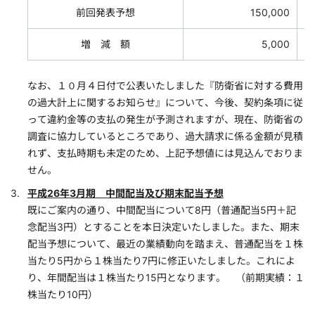
前回発表予想
150,000
増 減 額
5,000
なお、１０月４日付で公表いたしました『防衛省に対する費用
の過大計上に関するお知らせ』について、今後、契約条項に従
って違約金等の支払の発生が予測されますが、現在、防衛省の
調査に協力しているところであり、過大請求に係る金額が見積
れず、支払時期も未定のため、上記予想値には見込んでおりま
せん。
平成26年3月期 中間配当及び期末配当予想
既にご案内の通り、中間配当について8円（普通配当5円＋記
念配当3円）とすることを本日決定いたしました。また、期末
配当予想について、最近の業績動向を踏まえ、普通配当を１株
当たり5円から１株当たり7円に修正いたしました。これによ
り、年間配当は１株当たり15円となります。 （前期実績：１
株当たり10円）