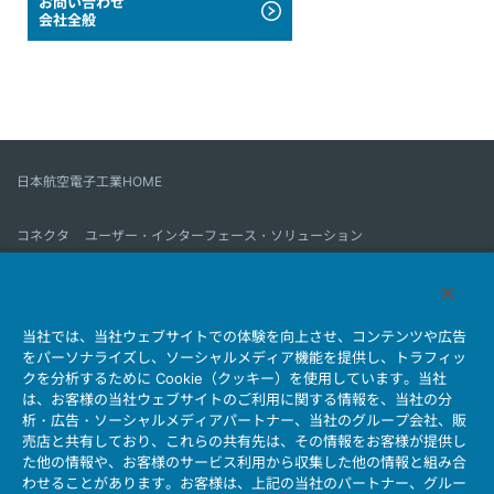
お問い合わせ
会社全般
日本航空電子工業HOME
コネクタ
ユーザー・インターフェース・ソリューション
モーションセンス＆コントロール
アンテナ
コネクタとは
当社では、当社ウェブサイトでの体験を向上させ、コンテンツや広告
会社情報
サステナビリティ
IR情報
採用情報
会社情報新着一覧
をパーソナライズし、ソーシャルメディア機能を提供し、トラフィッ
製品情報新着一覧
サイトマップ
お問い合わせ
クを分析するために Cookie（クッキー）を使用しています。当社
は、お客様の当社ウェブサイトのご利用に関する情報を、当社の分
析・広告・ソーシャルメディアパートナー、当社のグループ会社、販
売店と共有しており、これらの共有先は、その情報をお客様が提供し
個人情報保護ポリシー
JAE Cookie Policy
た他の情報や、お客様のサービス利用から収集した他の情報と組み合
ウェブアクセシビリティ方針
マイナンバー情報保護ポリシー
わせることがあります。お客様は、上記の当社のパートナー、グルー