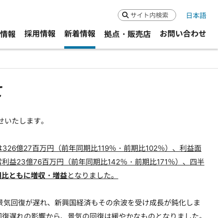
日本語
検索
採用情報
新着情報
お問い合わせ
R情報
拠点・販売店
て
せいたします。
326億27百万円（前年同期比119％・前期比102％）、利益面
利益23億76百万円（前年同期比142％・前期比171％）、四半
期比ともに増収・増益
となりました。
景気回復が遅れ、新興国経済もその余波を受け成長が鈍化しま
回復遅れの影響から、景気の回復は緩やかなものとなりました。