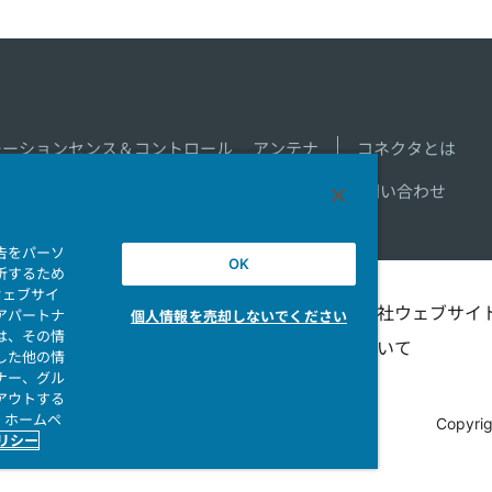
モーションセンス＆コントロール
アンテナ
コネクタとは
新着一覧
製品情報新着一覧
サイトマップ
お問い合わせ
告をパーソ
OK
析するため
ウェブサイ
シビリテ
マイナンバー情報保護ポ
当社ウェブサイ
アパートナ
個人情報を売却しないでください
は、その情
リシー
ついて
した他の情
ナー、グル
アウトする
、ホームペ
Copyrig
ポリシー