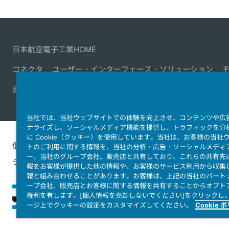
日本航空電子工業HOME
コネクタ
ユーザー・インターフェース・ソリューション
会社情報
サステナビリティ
IR情報
採用情報
会社情報
当社では、当社ウェブサイトでの体験を向上させ、コンテンツや広
ナライズし、ソーシャルメディア機能を提供し、トラフィックを分
に Cookie（クッキー）を使用しています。当社は、お客様の当社
個人情報保護ポリ
JAE Cookie
ウェブアクセ
トのご利用に関する情報を、当社の分析・広告・ソーシャルメディ
ー、当社のグループ会社、販売店と共有しており、これらの共有先
シー
Policy
ィ方針
報をお客様が提供した他の情報や、お客様のサービス利用から収集
報と組み合わせることがあります。お客様は、上記の当社のパート
ープ会社、販売店とお客様に関する情報を共有することからオプト
権利を有します。[個人情報を売却しないでください]をクリックし
ージ上でクッキーの設定をカスタマイズしてください。
Cookie 