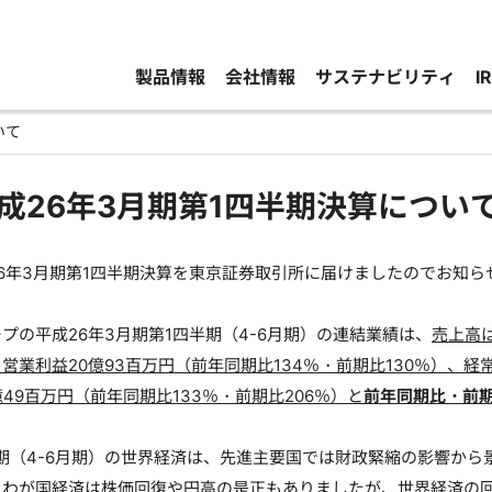
製品情報
会社情報
サステナビリティ
I
いて
成26年3月期第1四半期決算につい
6年3月期第1四半期決算を東京証券取引所に届けましたのでお知ら
の平成26年3月期第1四半期（4-6月期）の連結業績は、
売上高は
営業利益20億93百万円（前年同期比134％・前期比130％）、経常
億49百万円（前年同期比133％・前期比206％）と
前年同期比・前
期（4-6月期）の世界経済は、先進主要国では財政緊縮の影響から
、わが国経済は株価回復や円高の是正もありましたが、世界経済の