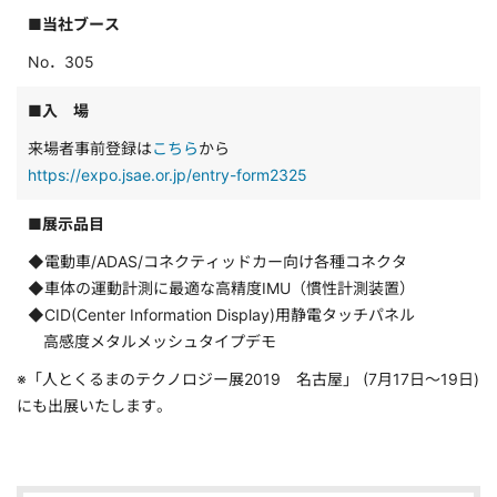
■当社ブース
No．305
■入 場
来場者事前登録は
こちら
から
https://expo.jsae.or.jp/entry-form2325
■展示品目
◆電動車/ADAS/コネクティッドカー向け各種コネクタ
◆車体の運動計測に最適な高精度IMU（慣性計測装置）
◆CID(Center Information Display)用静電タッチパネル
高感度メタルメッシュタイプデモ
※「人とくるまのテクノロジー展2019 名古屋」 (7月17日～19日)
にも出展いたします。