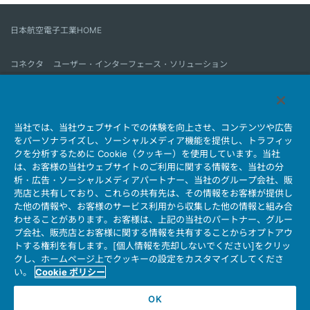
日本航空電子工業HOME
コネクタ
ユーザー・インターフェース・ソリューション
モーションセンス＆コントロール
アンテナ
コネクタとは
当社では、当社ウェブサイトでの体験を向上させ、コンテンツや広告
会社情報
サステナビリティ
IR情報
採用情報
会社情報新着一覧
をパーソナライズし、ソーシャルメディア機能を提供し、トラフィッ
製品情報新着一覧
サイトマップ
お問い合わせ
クを分析するために Cookie（クッキー）を使用しています。当社
は、お客様の当社ウェブサイトのご利用に関する情報を、当社の分
析・広告・ソーシャルメディアパートナー、当社のグループ会社、販
売店と共有しており、これらの共有先は、その情報をお客様が提供し
個人情報保護ポリシー
JAE Cookie Policy
た他の情報や、お客様のサービス利用から収集した他の情報と組み合
ウェブアクセシビリティ方針
マイナンバー情報保護ポリシー
わせることがあります。お客様は、上記の当社のパートナー、グルー
プ会社、販売店とお客様に関する情報を共有することからオプトアウ
当社ウェブサイトのご利用について
トする権利を有します。[個人情報を売却しないでください]をクリッ
ソーシャルメディア公式アカウント運用ポリシー
クし、ホームページ上でクッキーの設定をカスタマイズしてくださ
い。
Cookie ポリシー
OK