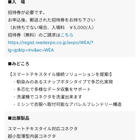
■入 場
招待券が必要です。
お申込後、郵送された招待券をお持ち下さい
（お持ちでない場合、入場料 ￥5,000/人）
招待券（無料）のご請求は
こちら
https://regist.reedexpo.co.jp/expo/WEA/?
lg=jp&tp=inv&ec=WEA
■みどころ
【スマートテキスタイル接続ソリューションを提案!】
・馴染みのあるスナップボタンタイプで多芯化実現
・多芯化で多様なデータ収集をサポート
・洗濯機でコネクタを洗濯出来ます
・ミシンで衣服へ取付可能なアパレルフレンドリー構造
■出展製品
スマートテキスタイル対応コネクタ
超小型薄型内装コネクタ