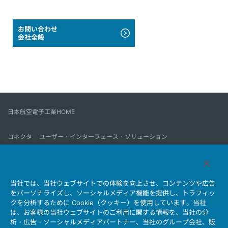
お問い合わせ
会社全般
日本航空電子工業HOME
コネクタ
ユーザー・インターフェース・ソリューション
モーションセンス＆コントロール
アンテナ
コネクタとは
当社では、当社ウェブサイトでの体験を向上させ、コンテンツや広告
会社情報
サステナビリティ
IR情報
採用情報
会社情報新着一覧
をパーソナライズし、ソーシャルメディア機能を提供し、トラフィッ
製品情報新着一覧
サイトマップ
お問い合わせ
クを分析するために Cookie（クッキー）を使用しています。当社
は、お客様の当社ウェブサイトのご利用に関する情報を、当社の分
析・広告・ソーシャルメディアパートナー、当社のグループ会社、販