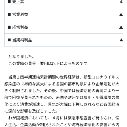
■ 売上高
43
■ 営業利益
▲1
■ 経常利益
▲1
■ 当期純利益
▲1
となりました。
この業績の背景・要因は以下によるものです。
当第１四半期連結累計期間の世界経済は、新型コロナウイルス
感染症の世界的な拡大による各国の都市封鎖により企業活動が大
きく制限されました。その後、中国では経済活動の再開により一
部で回復が見られたものの、米国や欧州では雇用・所得環境の悪
化により消費が減速し、景気が大幅に下押しされるなど各国経済
に深刻な影響を及ぼしました。
わが国経済においても、４月には緊急事態宣言が発令され、個
人生活、企業活動が制限されたことや海外経済悪化の影響から内