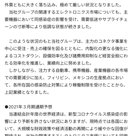
外需ともに大きく落ち込み、極めて厳しい状況となりました。
当社グループの関連するエレクトロニクス市場についても、主
要機器において同感染症の影響を受け、需要低迷やサプライチェ
ーンの寸断等により低調な状態が続きました。
このような状況のもと当社グループは、主力のコネクタ事業を
中心に受注・売上の確保を図るとともに、内製化の更なる強化に
よるコストダウン、設備効率化及び諸費用抑制など経営全般にわ
たる効率化を推進し、業績向上に努めました。
しかしながら、注力する自動車、携帯機器、産業機器の各市場
での需要減少に加え、フィリピン、メキシコの生産拠点におい
て、各所在国の感染防止対策により稼働制限を受けたことから、
上記業績となりました。
●2021年３月期通期予想
当連結会計年度の世界経済は、新型コロナウイルス感染症の影
響により予断を許さない状況にありますが、現時点では各国にお
いて、大規模な財政政策や経済活動の再開により緩やかな回復が
期待され、当社の関連するエレクトロニクス市場においても回復