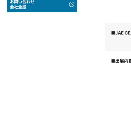
お問い合わせ
会社全般
■
JAE 
■出展内