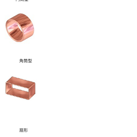
角筒型
扇形