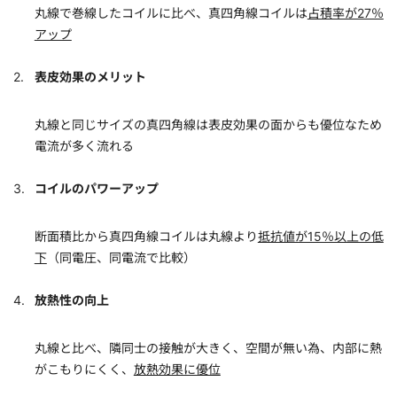
丸線で巻線したコイルに比べ、真四角線コイルは
占積率が27％
アップ
表皮効果のメリット
丸線と同じサイズの真四角線は表皮効果の面からも優位なため
電流が多く流れる
コイルのパワーアップ
断面積比から真四角線コイルは丸線より
抵抗値が15％以上の低
下
（同電圧、同電流で比較）
放熱性の向上
丸線と比べ、隣同士の接触が大きく、空間が無い為、内部に熱
がこもりにくく、
放熱効果に優位