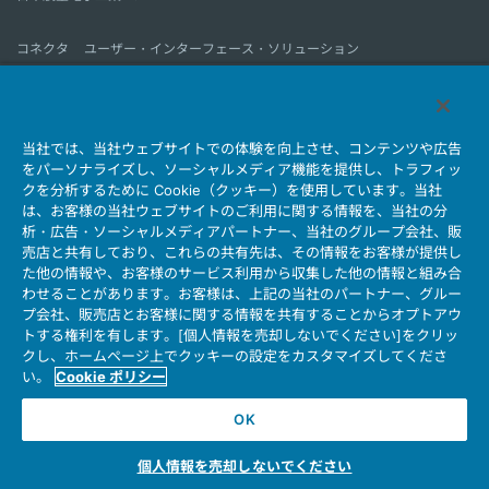
コネクタ
ユーザー・インターフェース・ソリューション
モーションセンス＆コントロール
アンテナ
コネクタとは
当社では、当社ウェブサイトでの体験を向上させ、コンテンツや広告
会社情報
サステナビリティ
IR情報
採用情報
会社情報新着一覧
をパーソナライズし、ソーシャルメディア機能を提供し、トラフィッ
製品情報新着一覧
サイトマップ
お問い合わせ
クを分析するために Cookie（クッキー）を使用しています。当社
は、お客様の当社ウェブサイトのご利用に関する情報を、当社の分
析・広告・ソーシャルメディアパートナー、当社のグループ会社、販
売店と共有しており、これらの共有先は、その情報をお客様が提供し
個人情報保護ポリシー
JAE Cookie Policy
た他の情報や、お客様のサービス利用から収集した他の情報と組み合
ウェブアクセシビリティ方針
マイナンバー情報保護ポリシー
わせることがあります。お客様は、上記の当社のパートナー、グルー
プ会社、販売店とお客様に関する情報を共有することからオプトアウ
当社ウェブサイトのご利用について
トする権利を有します。[個人情報を売却しないでください]をクリッ
ソーシャルメディア公式アカウント運用ポリシー
クし、ホームページ上でクッキーの設定をカスタマイズしてくださ
い。
Cookie ポリシー
OK
Copyright © Japan Aviation Electronics Industry, Ltd. All rights reserved.
個人情報を売却しないでください