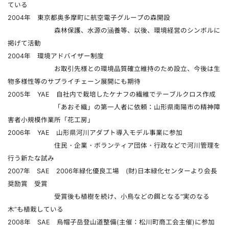
ている
2004年 東京都奥多摩町に航空電子グループの森開設
森林保護、水源の涵養等、以後、環境経営のシンボルに
掲げて活動
2004年 環境アドバイザー制度
お取引先様との環境品質確立維持のため設立、今後は生
物多様性等のサプライチェーン展開にも期待
2005年 YAE 自社内で栽培したケナフの繊維でテーブルクロス作成
「あおそ織」の第一人者に依頼：山形県南陽市の精神障
害者小規模作業所「花工房」
2006年 YAE 山形県河川アダプト導入モデル事業に参加
住民・企業・ボランティア団体・行政などで河川管理を
行う新たな試み
2007年 SAE 2006年緑化優良工場 (財)日本緑化センターより会長
奨励賞 受賞
受賞後も植樹を続け、小鳥などの餌となる“実のなる
木”も植栽している
2008年 SAE 烏帽子岳登山道整備(主催：松川町商工会主催)に参加