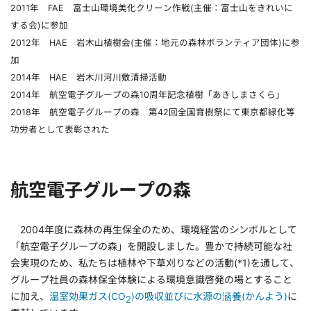
2011年 FAE 富士山環境美化クリーン作戦(主催：富士山をきれいに
する会)に参加
2012年 HAE 岩木山植樹会(主催：地元の森林ボランティア団体)に参
加
2014年 HAE 岩木川河川敷清掃活動
2014年 航空電子グループの森10周年記念植樹「あきしまさくら」
2018年 航空電子グループの森 第42回全国育樹祭にて東京都緑化等
功労者として表彰された
航空電子グループの森
2004年度に森林の再生保全のため、環境経営のシンボルとして
「航空電子グループの森」を開設しました。豊かで持続可能な社
会実現のため、私たちは植林や下草刈りなどの活動(*1)を通して、
グループ社員の森林保全体験による環境意識啓発の場とすること
に加え、
温室効果ガス(CO
)の吸収並びに水源の涵養(かんよう)
に
2