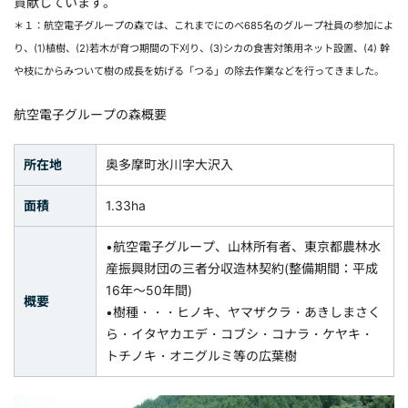
貢献しています。
＊１：航空電子グループの森では、これまでにのべ685名のグループ社員の参加によ
り、(1)植樹、(2)若木が育つ期間の下刈り、(3)シカの食害対策用ネット設置、(4) 幹
や枝にからみついて樹の成長を妨げる「つる」の除去作業などを行ってきました。
航空電子グループの森概要
所在地
奥多摩町氷川字大沢入
面積
1.33ha
•航空電子グループ、山林所有者、東京都農林水
産振興財団の三者分収造林契約(整備期間：平成
16年～50年間)
概要
•樹種・・・ヒノキ、ヤマザクラ・あきしまさく
ら・イタヤカエデ・コブシ・コナラ・ケヤキ・
トチノキ・オニグルミ等の広葉樹