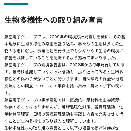
生物多様性への取り組み宣言
航空電子グループでは、2009年の環境方針見直しを機に、その基
本理念に生物多様性の尊重を盛り込み、私たちの生活は多くの生
物の恩恵に浴し、事業活動を行う上でも少なからず生物の環境に
影響を及ぼしていることを認識するよう努めてまいりました。
航空電子グループの環境報告書は、2002年から毎年発行していま
す。当時は意識していなかった活動も、振り返ってみると生物多
様性との係わりが深いことが分かります。自然環境の保全や地域
交流などの観点でいくつかの事例を拾い集めて見たのが下の表で
す。
航空電子グループの事業活動では、直接的に原材料を生物資源に
依存することはありませんが、地球温暖化対策、省資源活動、化
学物質管理等、日頃の環境管理活動を実践し内容を充実させて行
くことが生物多様性の取り組みと理解しています。
生物多様性への取り組み宣言として以下の項目を掲げ背伸びせ