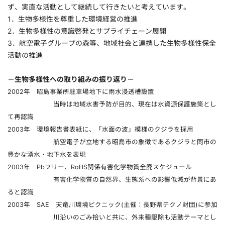
ず、実直な活動として継続して行きたいと考えています。
1．生物多様性を尊重した環境経営の推進
2．生物多様性の意識啓発とサプライチェーン展開
3．航空電子グループの森等、地域社会と連携した生物多様性保全
活動の推進
－生物多様性への取り組みの振り返り－
2002年 昭島事業所駐車場地下に雨水浸透槽設置
当時は地域水害予防が目的、現在は水資源保護施策とし
て再認識
2003年 環境報告書表紙に、「水面の波」模様のクジラを採用
航空電子が立地する昭島市の象徴であるクジラと同市の
豊かな湧水・地下水を表現
2003年 Pbフリー、RoHS関係有害化学物質全廃スケジュール
有害化学物質の自然界、生態系への影響低減が背景にあ
ると認識
2003年 SAE 天竜川環境ピクニック(主催：長野県テクノ財団)に参加
川沿いのごみ拾いと共に、外来種駆除も活動テーマとし