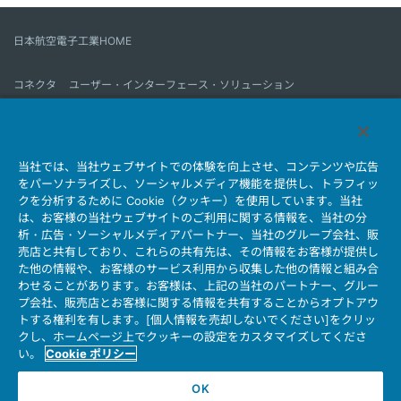
日本航空電子工業HOME
コネクタ
ユーザー・インターフェース・ソリューション
モーションセンス＆コントロール
アンテナ
コネクタとは
当社では、当社ウェブサイトでの体験を向上させ、コンテンツや広告
会社情報
サステナビリティ
IR情報
採用情報
会社情報新着一覧
をパーソナライズし、ソーシャルメディア機能を提供し、トラフィッ
製品情報新着一覧
サイトマップ
お問い合わせ
クを分析するために Cookie（クッキー）を使用しています。当社
は、お客様の当社ウェブサイトのご利用に関する情報を、当社の分
析・広告・ソーシャルメディアパートナー、当社のグループ会社、販
売店と共有しており、これらの共有先は、その情報をお客様が提供し
個人情報保護ポリシー
JAE Cookie Policy
た他の情報や、お客様のサービス利用から収集した他の情報と組み合
ウェブアクセシビリティ方針
マイナンバー情報保護ポリシー
わせることがあります。お客様は、上記の当社のパートナー、グルー
プ会社、販売店とお客様に関する情報を共有することからオプトアウ
当社ウェブサイトのご利用について
トする権利を有します。[個人情報を売却しないでください]をクリッ
ソーシャルメディア公式アカウント運用ポリシー
クし、ホームページ上でクッキーの設定をカスタマイズしてくださ
い。
Cookie ポリシー
OK