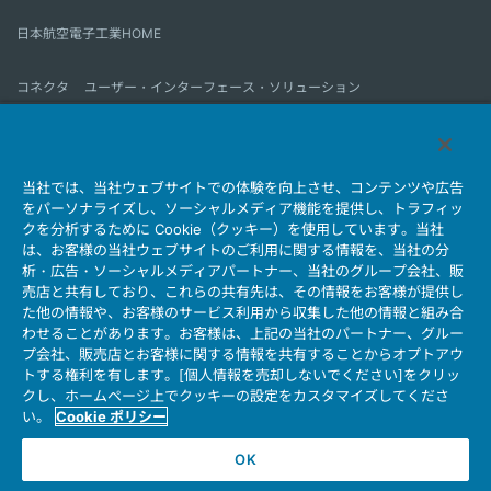
日本航空電子工業HOME
コネクタ
ユーザー・インターフェース・ソリューション
モーションセンス＆コントロール
アンテナ
コネクタとは
当社では、当社ウェブサイトでの体験を向上させ、コンテンツや広告
会社情報
サステナビリティ
IR情報
採用情報
会社情報新着一覧
をパーソナライズし、ソーシャルメディア機能を提供し、トラフィッ
製品情報新着一覧
サイトマップ
お問い合わせ
クを分析するために Cookie（クッキー）を使用しています。当社
は、お客様の当社ウェブサイトのご利用に関する情報を、当社の分
析・広告・ソーシャルメディアパートナー、当社のグループ会社、販
売店と共有しており、これらの共有先は、その情報をお客様が提供し
個人情報保護ポリシー
JAE Cookie Policy
た他の情報や、お客様のサービス利用から収集した他の情報と組み合
ウェブアクセシビリティ方針
マイナンバー情報保護ポリシー
わせることがあります。お客様は、上記の当社のパートナー、グルー
プ会社、販売店とお客様に関する情報を共有することからオプトアウ
当社ウェブサイトのご利用について
トする権利を有します。[個人情報を売却しないでください]をクリッ
ソーシャルメディア公式アカウント運用ポリシー
クし、ホームページ上でクッキーの設定をカスタマイズしてくださ
い。
Cookie ポリシー
OK