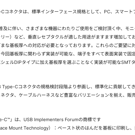
pe-Cコネクタは、標準インターフェース規格として、PC、スマー
。
普及に伴い、さまざまな機器にわたりご使用をご検討頂く中、モニタやMFP（
テリー）など、垂直レセプタクルが適した用途がますます増加して
ざまな基板厚への対応が必要となっております。これらのご要望に
、今回基板厚に関わらず実装が可能な、端子をすべて表面実装で固定
シェルDIPタイプに加え基板厚を選ぶことなく実装が可能なSM
 Type-Cコネクタの規格検討段階より参画し、標準化に貢献して
コネクタ、ケーブルハーネスなど豊富なバリエーションを揃え、販
pe-C™」は、USB Implementers Forumの商標です
rface Mount Technology）：ペースト状のはんだを基板