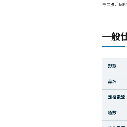
モニタ、MFP
一般
形態
品名
定格電流
極数