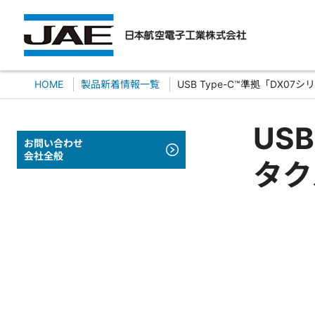
HOME
製品新着情報一覧
USB Type-C™準拠「DX
US
お問い合わせ
会社全般
タク