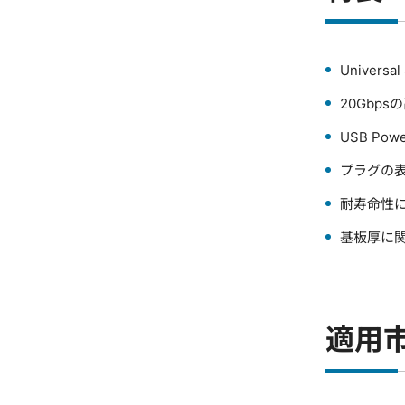
Universal
20Gbps
USB Powe
プラグの
耐寿命性
基板厚に関
適用