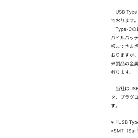
USB Ty
でおります
Type-Cの
バイルバッ
板までさま
おりますが
来製品の金属
参ります。
当社はUSB
タ、プラグ
す。
※「USB Ty
※SMT（Su