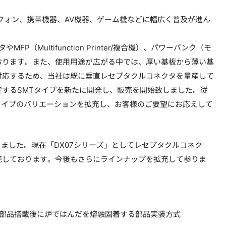
トフォン、携帯機器、AV機器、ゲーム機などに幅広く普及が進ん
Multifunction Printer/複合機）、パワーバンク（モ
おります。また、使用用途が広がる中では、厚い基板から薄い基
対応するため、当社は既に垂直レセプタクルコネクタを量産して
するSMTタイプを新たに開発し、販売を開始致しました。従
Tタイプのバリエーションを拡充し、お客様のご要望にお応えして
きました。現在「DX07シリーズ」としてレセプタクルコネク
売しております。今後もさらにラインナップを拡充して参りま
に印刷し、部品搭載後に炉ではんだを熔融固着する部品実装方式