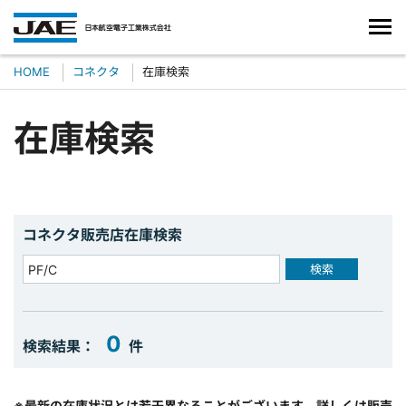
HOME
コネクタ
在庫検索
在庫検索
コネクタ販売店在庫検索
検索
0
検索結果：
件
※最新の在庫状況とは若干異なることがございます。詳しくは販売