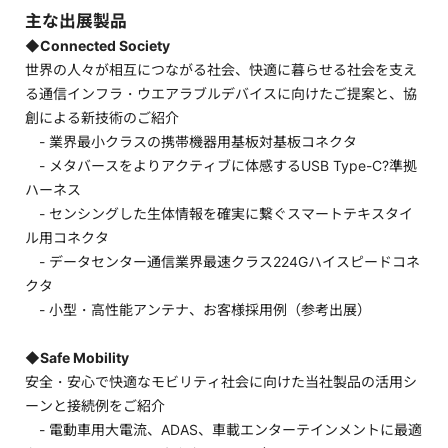
主な出展製品
◆Connected Society
世界の人々が相互につながる社会、快適に暮らせる社会を支え
る通信インフラ・ウエアラブルデバイスに向けたご提案と、協
創による新技術のご紹介
- 業界最小クラスの携帯機器用基板対基板コネクタ
- メタバースをよりアクティブに体感するUSB Type-C?準拠
ハーネス
- センシングした生体情報を確実に繋ぐスマートテキスタイ
ル用コネクタ
- データセンター通信業界最速クラス224Gハイスピードコネ
クタ
- 小型・高性能アンテナ、お客様採用例（参考出展）
◆Safe Mobility
安全・安心で快適なモビリティ社会に向けた当社製品の活用シ
ーンと接続例をご紹介
- 電動車用大電流、ADAS、車載エンターテインメントに最適