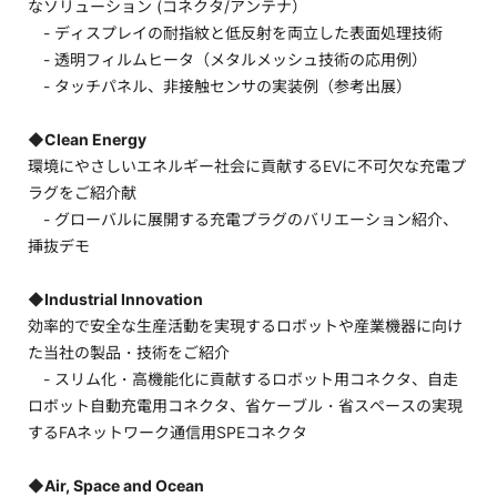
なソリューション (コネクタ/アンテナ）
- ディスプレイの耐指紋と低反射を両立した表面処理技術
- 透明フィルムヒータ（メタルメッシュ技術の応用例）
- タッチパネル、非接触センサの実装例（参考出展）
◆Clean Energy
環境にやさしいエネルギー社会に貢献するEVに不可欠な充電プ
ラグをご紹介献
- グローバルに展開する充電プラグのバリエーション紹介、
挿抜デモ
◆Industrial Innovation
効率的で安全な生産活動を実現するロボットや産業機器に向け
た当社の製品・技術をご紹介
- スリム化・高機能化に貢献するロボット用コネクタ、自走
ロボット自動充電用コネクタ、省ケーブル・省スペースの実現
するFAネットワーク通信用SPEコネクタ
◆Air, Space and Ocean