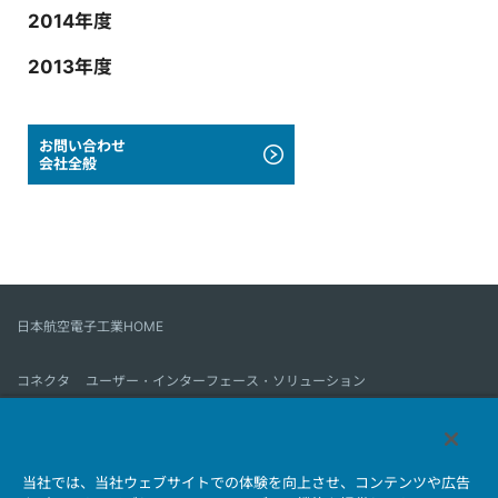
2014年度
2013年度
お問い合わせ
会社全般
日本航空電子工業HOME
コネクタ
ユーザー・インターフェース・ソリューション
モーションセンス＆コントロール
アンテナ
コネクタとは
当社では、当社ウェブサイトでの体験を向上させ、コンテンツや広告
会社情報
サステナビリティ
IR情報
採用情報
会社情報新着一覧