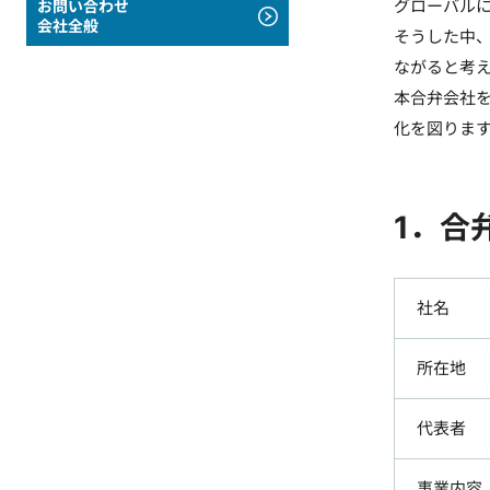
グローバル
お問い合わせ
会社全般
そうした中
ながると考
本合弁会社
化を図りま
1．合
社名
所在地
代表者
事業内容