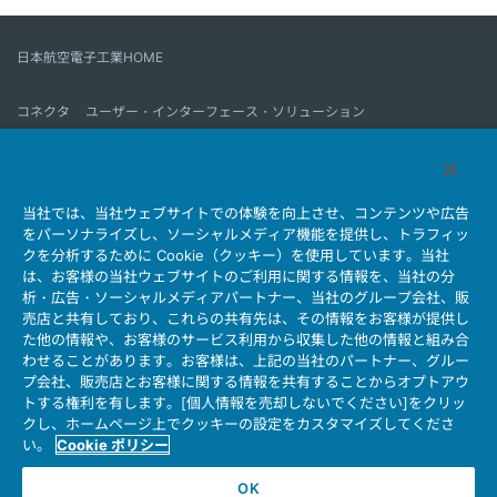
日本航空電子工業HOME
コネクタ
ユーザー・インターフェース・ソリューション
モーションセンス＆コントロール
アンテナ
コネクタとは
当社では、当社ウェブサイトでの体験を向上させ、コンテンツや広告
会社情報
サステナビリティ
IR情報
採用情報
会社情報新着一覧
をパーソナライズし、ソーシャルメディア機能を提供し、トラフィッ
製品情報新着一覧
サイトマップ
お問い合わせ
クを分析するために Cookie（クッキー）を使用しています。当社
は、お客様の当社ウェブサイトのご利用に関する情報を、当社の分
析・広告・ソーシャルメディアパートナー、当社のグループ会社、販
売店と共有しており、これらの共有先は、その情報をお客様が提供し
個人情報保護ポリシー
JAE Cookie Policy
た他の情報や、お客様のサービス利用から収集した他の情報と組み合
ウェブアクセシビリティ方針
マイナンバー情報保護ポリシー
わせることがあります。お客様は、上記の当社のパートナー、グルー
プ会社、販売店とお客様に関する情報を共有することからオプトアウ
当社ウェブサイトのご利用について
トする権利を有します。[個人情報を売却しないでください]をクリッ
ソーシャルメディア公式アカウント運用ポリシー
クし、ホームページ上でクッキーの設定をカスタマイズしてくださ
い。
Cookie ポリシー
OK