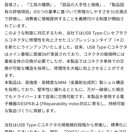
容易さ」、「工具の種類」、「部品の入手性と価格」、「製品固
有の評価項目」の5つの基準に基づいて修理のしやすさを10点満点
で評価し、消費者に情報提供することを義務付ける制度が開始さ
れています。
このような制度に対応するため、当社ではUSB Type-Cレセプタク
ルコネクタに修理性を向上させたコンプレッションタイプ（＊2）
を新たにラインアップいたしました。従来、USB Type-Cコネクタ
はメイン基板に直接SMT実装されており、コネクタの破損時には
基板全体の交換が必要でしたが、本製品ではコネクタ単体での交
換が可能な構造を採用し、修理性を大幅に向上させることができ
ます。
本製品は、高強度・高精度なMIM（金属射出成形）製シェル構造
を採用しており、堅牢性に優れるとともに、万が一破損した場合
でもドライバー１本で容易に交換可能です。本製品を使用する電
子機器のESPRおよびRepairability Index対応に寄与し、持続可能
な製品づくりに貢献します。
当社はUSB Type-Cコネクタの規格検討段階から参画し、標準化に
貢献してまいりました。現在、「DX07シリーズ」としてレセプタ