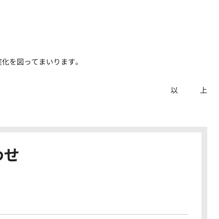
実化を図ってまいります。
以 上
わせ