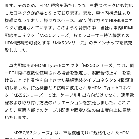
ます。そのため、HDMI規格を満たしつつ、車載スペックにも対応
したコネクタが必要となっております。また、車体内構造はより
複雑になっており、様々なスペース、取り付け方法でHDMI用コネ
クタが使用されています。このような背景の中、当社は車内HDMI
配線用コネクタ「MX50シリーズ」およびユーザー持込機器との
HDMI接続を可能とする「MX53シリーズ」のラインナップを拡充
致しました。
車内配線用のHDMI Type Eコネクタ「MX50シリーズ」では、同
一ECU内に複数個使用される場合を想定し、誤嵌合防止キーを設
けることで作業性を向上させた基板実装タイプコネクタを4種類追
加しました。持込機器との接続に使用されるHDMI Type Aコネク
タ「MX53シリーズ」では、ケーブル引出方向だけでなく、適用電
線および取り付け方法のバリエーションを拡充しました。これに
より、車両内部でのケーブル配索や固定方法の自由度向上に貢献
いたします。
「MX50/53シリーズ」は、車載機器向けに規格化されたHDMI