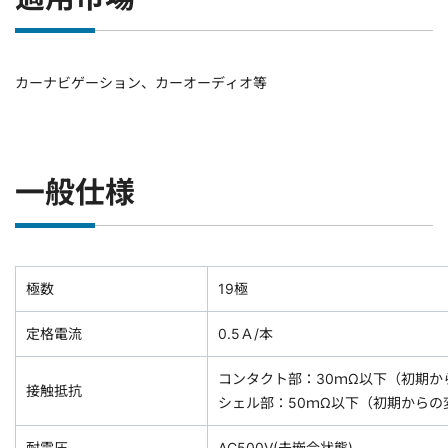
カーナビゲーション、カーオーディオ等
一般仕様
極数
19極
定格電流
0.5Ａ/本
コンタクト部：30ｍΩ以下（初期か
接触抵抗
シェル部：50ｍΩ以下（初期からの
耐電圧
AC500V(未嵌合状態)