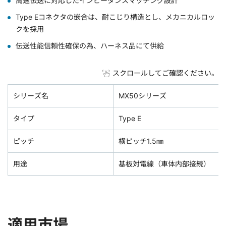
高速伝送に対応したインピーダンスマッチング設計
Type Eコネクタの嵌合は、耐こじり構造とし、メカニカルロッ
クを採用
伝送性能信頼性確保の為、ハーネス品にて供給
スクロールしてご確認ください。
シリーズ名
MX50シリーズ
タイプ
Type E
ピッチ
横ピッチ1.5㎜
用途
基板対電線（車体内部接続）
適用市場