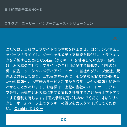
日本航空電子工業HOME
コネクタ
ユーザー・インターフェース・ソリューション
モーションセンス＆コントロール
アンテナ
コネクタとは
当社では、当社ウェブサイトでの体験を向上させ、コンテンツや広告
会社情報
サステナビリティ
IR情報
採用情報
会社情報新着一覧
をパーソナライズし、ソーシャルメディア機能を提供し、トラフィッ
製品情報新着一覧
サイトマップ
お問い合わせ
クを分析するために Cookie（クッキー）を使用しています。当社
は、お客様の当社ウェブサイトのご利用に関する情報を、当社の分
析・広告・ソーシャルメディアパートナー、当社のグループ会社、販
売店と共有しており、これらの共有先は、その情報をお客様が提供し
個人情報保護ポリシー
JAE Cookie Policy
た他の情報や、お客様のサービス利用から収集した他の情報と組み合
ウェブアクセシビリティ方針
マイナンバー情報保護ポリシー
わせることがあります。お客様は、上記の当社のパートナー、グルー
プ会社、販売店とお客様に関する情報を共有することからオプトアウ
当社ウェブサイトのご利用について
トする権利を有します。[個人情報を売却しないでください]をクリッ
ソーシャルメディア公式アカウント運用ポリシー
クし、ホームページ上でクッキーの設定をカスタマイズしてくださ
い。
Cookie ポリシー
OK