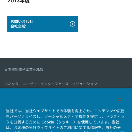
2013年度
お問い合わせ
会社全般
日本航空電子工業HOME
コネクタ
ユーザー・インターフェース・ソリューション
モーションセンス＆コントロール
アンテナ
コネクタとは
当社では、当社ウェブサイトでの体験を向上させ、コンテンツや広告
会社情報
サステナビリティ
IR情報
採用情報
会社情報新着一覧
をパーソナライズし、ソーシャルメディア機能を提供し、トラフィッ
製品情報新着一覧
サイトマップ
お問い合わせ
クを分析するために Cookie（クッキー）を使用しています。当社
は、お客様の当社ウェブサイトのご利用に関する情報を、当社の分