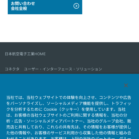
お問い合わせ
会社全般
日本航空電子工業HOME
コネクタ
ユーザー・インターフェース・ソリューション
モーションセンス＆コントロール
アンテナ
コネクタとは
当社では、当社ウェブサイトでの体験を向上させ、コンテンツや広告
会社情報
サステナビリティ
IR情報
採用情報
会社情報新着一覧
をパーソナライズし、ソーシャルメディア機能を提供し、トラフィッ
製品情報新着一覧
サイトマップ
お問い合わせ
クを分析するために Cookie（クッキー）を使用しています。当社
は、お客様の当社ウェブサイトのご利用に関する情報を、当社の分
析・広告・ソーシャルメディアパートナー、当社のグループ会社、販
売店と共有しており、これらの共有先は、その情報をお客様が提供し
個人情報保護ポリシー
JAE Cookie Policy
た他の情報や、お客様のサービス利用から収集した他の情報と組み合
ウェブアクセシビリティ方針
マイナンバー情報保護ポリシー
わせることがあります。お客様は、上記の当社のパートナー、グルー