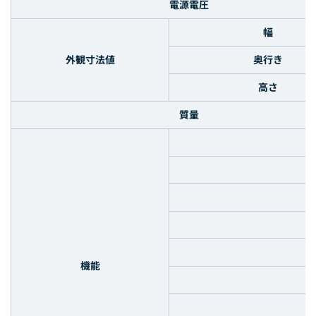
電源電圧
幅
外観寸法値
奥行き
高さ
質量
機能