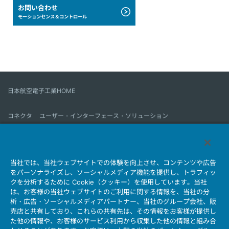
お問い合わせ
モーションセンス＆コントロール
日本航空電子工業HOME
コネクタ
ユーザー・インターフェース・ソリューション
モーションセンス＆コントロール
アンテナ
コネクタとは
当社では、当社ウェブサイトでの体験を向上させ、コンテンツや広告
会社情報
サステナビリティ
IR情報
採用情報
会社情報新着一覧
をパーソナライズし、ソーシャルメディア機能を提供し、トラフィッ
製品情報新着一覧
サイトマップ
お問い合わせ
クを分析するために Cookie（クッキー）を使用しています。当社
は、お客様の当社ウェブサイトのご利用に関する情報を、当社の分
析・広告・ソーシャルメディアパートナー、当社のグループ会社、販
売店と共有しており、これらの共有先は、その情報をお客様が提供し
個人情報保護ポリシー
JAE Cookie Policy
た他の情報や、お客様のサービス利用から収集した他の情報と組み合
ウェブアクセシビリティ方針
マイナンバー情報保護ポリシー