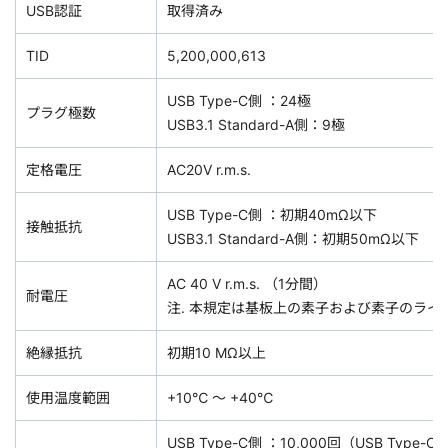
USB認証
取得済み
TID
5,200,000,613
USB Type-C側 ：24極
プラグ極数
USB3.1 Standard-A側：9極
定格電圧
AC20V r.m.s.
USB Type-C側 ：初期40mΩ以下
接触抵抗
USB3.1 Standard-A側：初期50mΩ以下
AC 40 V r.m.s. （1分間）
耐電圧
注. 本規定は基板上の素子および素子のライ
絶縁抵抗
初期10 MΩ以上
使用温度範囲
+10℃ ～ +40℃
USB Type-C側 ：10,000回（USB Type