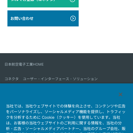
お問い合わせ
日本航空電子工業HOME
コネクタ
ユーザー・インターフェース・ソリューション
モーションセンス＆コントロール
アンテナ
コネクタとは
当社では、当社ウェブサイトでの体験を向上させ、コンテンツや広告
会社情報
サステナビリティ
IR情報
採用情報
会社情報新着一覧
をパーソナライズし、ソーシャルメディア機能を提供し、トラフィッ
製品情報新着一覧
サイトマップ
お問い合わせ
クを分析するために Cookie（クッキー）を使用しています。当社
は、お客様の当社ウェブサイトのご利用に関する情報を、当社の分
析・広告・ソーシャルメディアパートナー、当社のグループ会社、販