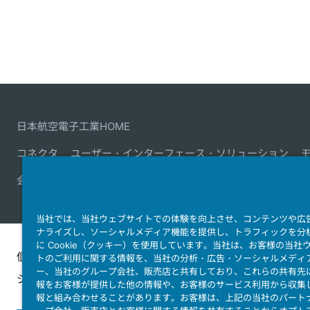
日本航空電子工業HOME
コネクタ
ユーザー・インターフェース・ソリューション
会社情報
サステナビリティ
IR情報
採用情報
会社情報
当社では、当社ウェブサイトでの体験を向上させ、コンテンツや広
ナライズし、ソーシャルメディア機能を提供し、トラフィックを分
に Cookie（クッキー）を使用しています。当社は、お客様の当社
個人情報保護ポリ
JAE Cookie
ウェブアクセ
トのご利用に関する情報を、当社の分析・広告・ソーシャルメディ
ー、当社のグループ会社、販売店と共有しており、これらの共有先
シー
Policy
ィ方針
報をお客様が提供した他の情報や、お客様のサービス利用から収集
報と組み合わせることがあります。お客様は、上記の当社のパート