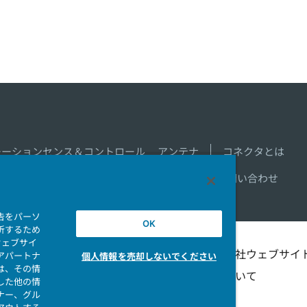
モーションセンス＆コントロール
アンテナ
コネクタとは
新着一覧
製品情報新着一覧
サイトマップ
お問い合わせ
告をパーソ
OK
析するため
ウェブサイ
シビリテ
マイナンバー情報保護ポ
当社ウェブサイ
アパートナ
個人情報を売却しないでください
は、その情
リシー
ついて
した他の情
ナー、グル