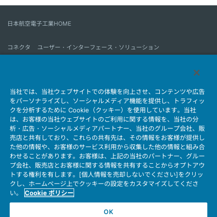
日本航空電子工業HOME
コネクタ
ユーザー・インターフェース・ソリューション
モーションセンス＆コントロール
アンテナ
コネクタとは
当社では、当社ウェブサイトでの体験を向上させ、コンテンツや広告
会社情報
サステナビリティ
IR情報
採用情報
会社情報新着一覧
をパーソナライズし、ソーシャルメディア機能を提供し、トラフィッ
製品情報新着一覧
サイトマップ
お問い合わせ
クを分析するために Cookie（クッキー）を使用しています。当社
は、お客様の当社ウェブサイトのご利用に関する情報を、当社の分
析・広告・ソーシャルメディアパートナー、当社のグループ会社、販
売店と共有しており、これらの共有先は、その情報をお客様が提供し
個人情報保護ポリシー
JAE Cookie Policy
た他の情報や、お客様のサービス利用から収集した他の情報と組み合
ウェブアクセシビリティ方針
マイナンバー情報保護ポリシー
わせることがあります。お客様は、上記の当社のパートナー、グルー
プ会社、販売店とお客様に関する情報を共有することからオプトアウ
当社ウェブサイトのご利用について
トする権利を有します。[個人情報を売却しないでください]をクリッ
ソーシャルメディア公式アカウント運用ポリシー
クし、ホームページ上でクッキーの設定をカスタマイズしてくださ
い。
Cookie ポリシー
OK