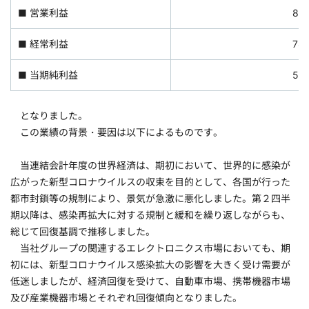
■ 営業利益
87
■ 経常利益
78
■ 当期純利益
56
となりました。
この業績の背景・要因は以下によるものです。
当連結会計年度の世界経済は、期初において、世界的に感染が
広がった新型コロナウイルスの収束を目的として、各国が行った
都市封鎖等の規制により、景気が急激に悪化しました。第２四半
期以降は、感染再拡大に対する規制と緩和を繰り返しながらも、
総じて回復基調で推移しました。
当社グループの関連するエレクトロニクス市場においても、期
初には、新型コロナウイルス感染拡大の影響を大きく受け需要が
低迷しましたが、経済回復を受けて、自動車市場、携帯機器市場
及び産業機器市場とそれぞれ回復傾向となりました。