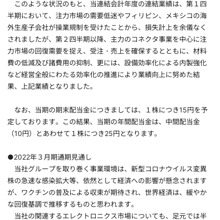
このような状況のもと、当連結会計年度の連結業績は、第１四
半期において、注力市場の需要低迷やフィリピン、メキシコの海
外生産子会社が操業規制を受けたことから、損失計上を余儀なく
されましたが、第２四半期以降、主力のコネクタ事業を中心に注
力市場の回復需要を捉え、受注・売上を確保するとともに、材料
費の低減及び諸費用の抑制、更には、設備効率化による内製強化
など経営全般にわたる効率化の推進により業績向上に努めた結
果、上記業績となりました。
なお、当期の期末配当金につきましては、１株につき15円を予
定しております。この結果、当期の年間配当金は、中間配当金
（10円）とあわせて１株につき25円となります。
●2022年３月期通期見通し
当社グループを取り巻く事業環境は、新型コロナウイルス変異
株の急速な感染拡大等、依然として経済への影響が懸念されます
が、ワクチンの普及による収束が期待され、世界経済は、緩やか
な回復基調で推移するものと思われます。
当社の関連するエレクトロニクス市場についても、足元では半