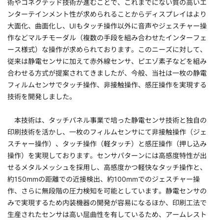
術やコネクテッド技術が進むことで、これまでにない質の高いエ
ンターテインメント性が求められることからディスプレイはより
大面化、曲面化し、UIもタッチ操作以外に音声やジェスチャー操
作などマルチモーダル（複数の手段を組み合わせたインターフェ
ース様式）な操作が求められております。このニーズに対して、
従来は静電センサに加えて赤外線センサ、ピエゾ素子などを組み
合わせる方式が提案されてきましたが、今般、当社は一枚の静電
フィルムセンサでタッチ操作、非接触操作、感圧操作を実現する
技術を開発しました。
本技術は、タッチパネル事業で培った静電センサ技術と独自の
印刷技術を活かし、一枚のフィルムセンサにて非接触操作（ジェ
スチャー操作）、タッチ操作（軽タッチ）と感圧操作（押し込み
操作）を実現しております。センサパターンには高感度特性が出
せるメタルメッシュを採用し、高感度かつ軽快なタッチ操作と、
約150mmの距離での近接検出、約100mmでのジェスチャー操
作、さらに無段階の圧力検知を可能としています。静電センサの
みで実現するため内装機器の開発が容易になるほか、印刷工法で
生産されたセンサは高い屈曲性を有しているため、アームレスト