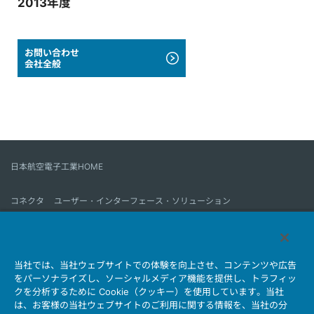
2013年度
お問い合わせ
会社全般
日本航空電子工業HOME
コネクタ
ユーザー・インターフェース・ソリューション
モーションセンス＆コントロール
アンテナ
コネクタとは
当社では、当社ウェブサイトでの体験を向上させ、コンテンツや広告
会社情報
サステナビリティ
IR情報
採用情報
会社情報新着一覧
をパーソナライズし、ソーシャルメディア機能を提供し、トラフィッ
製品情報新着一覧
サイトマップ
お問い合わせ
クを分析するために Cookie（クッキー）を使用しています。当社
は、お客様の当社ウェブサイトのご利用に関する情報を、当社の分