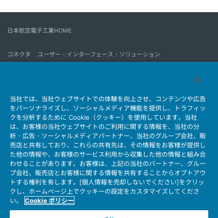
日本航空電子工業HOME
コネクタ
ユーザー・インターフェース・ソリューション
モーションセンス＆コントロール
アンテナ
コネクタとは
当社では、当社ウェブサイトでの体験を向上させ、コンテンツや広告
会社情報
サステナビリティ
IR情報
採用情報
会社情報新着一覧
をパーソナライズし、ソーシャルメディア機能を提供し、トラフィッ
製品情報新着一覧
サイトマップ
お問い合わせ
クを分析するために Cookie（クッキー）を使用しています。当社
は、お客様の当社ウェブサイトのご利用に関する情報を、当社の分
析・広告・ソーシャルメディアパートナー、当社のグループ会社、販
売店と共有しており、これらの共有先は、その情報をお客様が提供し
個人情報保護ポリシー
JAE Cookie Policy
た他の情報や、お客様のサービス利用から収集した他の情報と組み合
ウェブアクセシビリティ方針
マイナンバー情報保護ポリシー
わせることがあります。お客様は、上記の当社のパートナー、グルー
プ会社、販売店とお客様に関する情報を共有することからオプトアウ
当社ウェブサイトのご利用について
トする権利を有します。[個人情報を売却しないでください]をクリッ
ソーシャルメディア公式アカウント運用ポリシー
クし、ホームページ上でクッキーの設定をカスタマイズしてくださ
い。
Cookie ポリシー