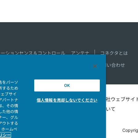
モーションセンス＆コントロール
アンテナ
コネクタとは
新着一覧
製品情報新着一覧
サイトマップ
お問い合わせ
告をパーソ
OK
析するため
ウェブサイ
シビリテ
マイナンバー情報保護ポ
当社ウェブサイ
アパートナ
個人情報を売却しないでください
は、その情
リシー
ついて
した他の情
ナー、グル
アウトする
、ホームペ
Copyrig
ポリシー