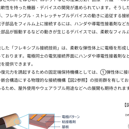
柔軟性を持った機器・デバイスの開発が進められています。そうし
等、フレキシブル・ストレッチャブルデバイスの動きに追従する接
子部品をフィルム上に接続するには、ハンダや導電性接着剤などが
た部品が振動するなどの動きが生じるデバイスでは、柔軟なフィル
。
した「フレキシブル接続技術」は、柔軟な弾性体上に電極を形成し
っております。電極同士の電気接続界面にハンダや導電性接着剤な
続を提供できます。
復元力を誘起するための固定端保持機構としては、①弾性体に接
ー嵌合構造にする物理的な接続機構【図2参照】の技術群を有して
あるため、屋外使用やウェアラブル用途などへの展開も期待されま
【