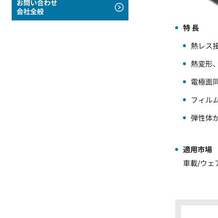
お問い合わせ
会社全般
特 長
熱レス
熱変形
電極面
フィル
弾性体
適用市場
車載/ウェ