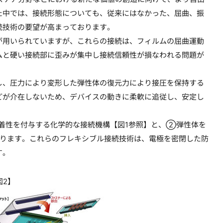
た中では、接続形態についても、従来にはなかった、屈曲、振
続技術の要望が高まっております。
用いられていますが、これらの接続は、フィルムの屈曲運動
ムと硬い接続部に歪みが集中し接続信頼性が損なわれる問題が
、圧力により変形した弾性体の復元力により接圧を保持する
どが介在しないため、デバイスの動きに柔軟に追従し、安定し
着性を付与する化学的な接続機構【図1参照】と、②弾性体を
おります。これらのフレキシブル接続技術は、電極を密閉した防
す。
図2】