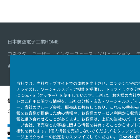
日本航空電子工業HOME
コネクタ
ユーザー・インターフェース・ソリューション
会社情報
サステナビリティ
IR情報
採用情報
会社情報
当社では、当社ウェブサイトでの体験を向上させ、コンテンツや広
ナライズし、ソーシャルメディア機能を提供し、トラフィックを分
に Cookie（クッキー）を使用しています。当社は、お客様の当社
個人情報保護ポリ
JAE Cookie
ウェブアクセ
トのご利用に関する情報を、当社の分析・広告・ソーシャルメディ
ー、当社のグループ会社、販売店と共有しており、これらの共有先
シー
Policy
ィ方針
報をお客様が提供した他の情報や、お客様のサービス利用から収集
報と組み合わせることがあります。お客様は、上記の当社のパート
ープ会社、販売店とお客様に関する情報を共有することからオプト
権利を有します。[個人情報を売却しないでください]をクリックし
ージ上でクッキーの設定をカスタマイズしてください。
Cookie 