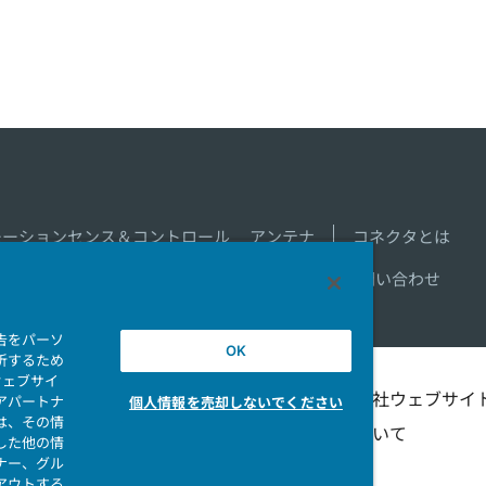
モーションセンス＆コントロール
アンテナ
コネクタとは
新着一覧
製品情報新着一覧
サイトマップ
お問い合わせ
告をパーソ
OK
析するため
ウェブサイ
シビリテ
マイナンバー情報保護ポ
当社ウェブサイ
アパートナ
個人情報を売却しないでください
は、その情
リシー
ついて
した他の情
ナー、グル
アウトする