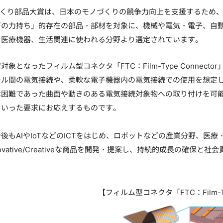
づくり部品大賞は、日本のモノづくりの競争力向上を支援するため
下の力持ち」的存在の部品・部材を対象に、機械や電気・電子、自
・医療機器、生活関連に使われる分野より選定されています。
象となったフィルム型コネクタ「FTC：Film-Type Connect
ール間の電気接続や、柔軟な電子機器内の電気接続での使用を想定
は困難であった曲面や動きのある電気接続対象物への取り付けを可
といった要求にお応えするものです。
もAIやIoTなどのICTをはじめ、ロボットなどの産業分野、医
ovative/Creativeな商品を開発・提案し、持続的成長の確保と
【フィルム型コネクタ「FTC：Film-Typ