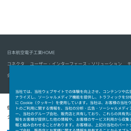
日本航空電子工業HOME
コネクタ
ユーザー・インターフェース・ソリューション
会社情報
サステナビリティ
IR情報
採用情報
会社情報
当社では、当社ウェブサイトでの体験を向上させ、コンテンツや広
ナライズし、ソーシャルメディア機能を提供し、トラフィックを分
に Cookie（クッキー）を使用しています。当社は、お客様の当社
個人情報保護ポリ
JAE Cookie
ウェブアクセ
トのご利用に関する情報を、当社の分析・広告・ソーシャルメディ
ー、当社のグループ会社、販売店と共有しており、これらの共有先
シー
Policy
ィ方針
報をお客様が提供した他の情報や、お客様のサービス利用から収集
報と組み合わせることがあります。お客様は、上記の当社のパート
ープ会社、販売店とお客様に関する情報を共有することからオプト