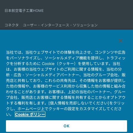
日本航空電子工業HOME
コネクタ
ユーザー・インターフェース・ソリューション
モーションセンス＆コントロール
アンテナ
コネクタとは
当社では、当社ウェブサイトでの体験を向上させ、コンテンツや広告
会社情報
サステナビリティ
IR情報
採用情報
会社情報新着一覧
をパーソナライズし、ソーシャルメディア機能を提供し、トラフィッ
製品情報新着一覧
サイトマップ
お問い合わせ
クを分析するために Cookie（クッキー）を使用しています。当社
は、お客様の当社ウェブサイトのご利用に関する情報を、当社の分
析・広告・ソーシャルメディアパートナー、当社のグループ会社、販
売店と共有しており、これらの共有先は、その情報をお客様が提供し
個人情報保護ポリシー
JAE Cookie Policy
た他の情報や、お客様のサービス利用から収集した他の情報と組み合
ウェブアクセシビリティ方針
マイナンバー情報保護ポリシー
わせることがあります。お客様は、上記の当社のパートナー、グルー
プ会社、販売店とお客様に関する情報を共有することからオプトアウ
当社ウェブサイトのご利用について
トする権利を有します。[個人情報を売却しないでください]をクリッ
ソーシャルメディア公式アカウント運用ポリシー
クし、ホームページ上でクッキーの設定をカスタマイズしてくださ
い。
Cookie ポリシー
OK