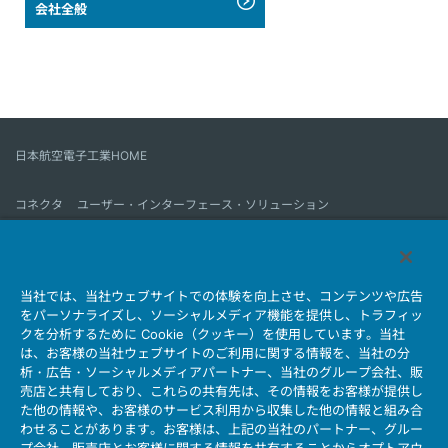
会社全般
日本航空電子工業HOME
コネクタ
ユーザー・インターフェース・ソリューション
モーションセンス＆コントロール
アンテナ
コネクタとは
当社では、当社ウェブサイトでの体験を向上させ、コンテンツや広告
会社情報
サステナビリティ
IR情報
採用情報
会社情報新着一覧
をパーソナライズし、ソーシャルメディア機能を提供し、トラフィッ
製品情報新着一覧
サイトマップ
お問い合わせ
クを分析するために Cookie（クッキー）を使用しています。当社
は、お客様の当社ウェブサイトのご利用に関する情報を、当社の分
析・広告・ソーシャルメディアパートナー、当社のグループ会社、販
売店と共有しており、これらの共有先は、その情報をお客様が提供し
個人情報保護ポリシー
JAE Cookie Policy
た他の情報や、お客様のサービス利用から収集した他の情報と組み合
ウェブアクセシビリティ方針
マイナンバー情報保護ポリシー
わせることがあります。お客様は、上記の当社のパートナー、グルー