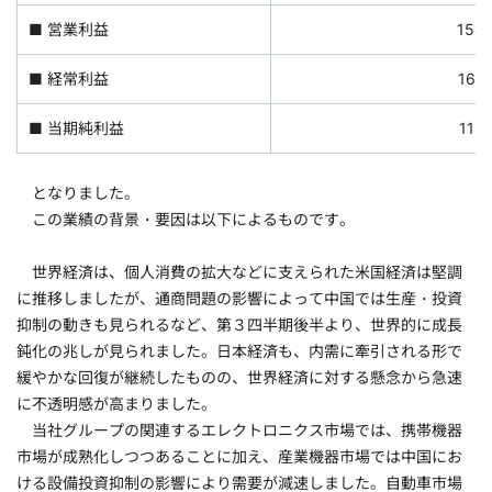
■ 営業利益
15
■ 経常利益
16
■ 当期純利益
11
となりました。
この業績の背景・要因は以下によるものです。
世界経済は、個人消費の拡大などに支えられた米国経済は堅調
に推移しましたが、通商問題の影響によって中国では生産・投資
抑制の動きも見られるなど、第３四半期後半より、世界的に成長
鈍化の兆しが見られました。日本経済も、内需に牽引される形で
緩やかな回復が継続したものの、世界経済に対する懸念から急速
に不透明感が高まりました。
当社グループの関連するエレクトロニクス市場では、携帯機器
市場が成熟化しつつあることに加え、産業機器市場では中国にお
ける設備投資抑制の影響により需要が減速しました。自動車市場