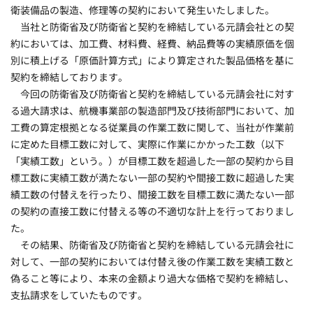
衛装備品の製造、修理等の契約において発生いたしました。
当社と防衛省及び防衛省と契約を締結している元請会社との契
約においては、加工費、材料費、経費、納品費等の実績原価を個
別に積上げる「原価計算方式」により算定された製品価格を基に
契約を締結しております。
今回の防衛省及び防衛省と契約を締結している元請会社に対す
る過大請求は、航機事業部の製造部門及び技術部門において、加
工費の算定根拠となる従業員の作業工数に関して、当社が作業前
に定めた目標工数に対して、実際に作業にかかった工数（以下
「実績工数」という。）が目標工数を超過した一部の契約から目
標工数に実績工数が満たない一部の契約や間接工数に超過した実
績工数の付替えを行ったり、間接工数を目標工数に満たない一部
の契約の直接工数に付替える等の不適切な計上を行っておりまし
た。
その結果、防衛省及び防衛省と契約を締結している元請会社に
対して、一部の契約においては付替え後の作業工数を実績工数と
偽ること等により、本来の金額より過大な価格で契約を締結し、
支払請求をしていたものです。