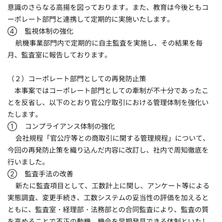
意識のさらなる高揚を図っております。また、教育は今後ともコ
ーポレート部門と連携して定期的に実施いたします。
④ 監視体制の強化
航機事業部門内で定期的に自主監査を実施し、その結果を毎
月、監査室に報告しております。
（２）コーポレート部門としての再発防止策
本事案ではコーポレート部門としての牽制が不十分であったこ
とを反省し、以下のとおり官公庁取引における管理体制を強化い
たします。
① コンプライアンス体制の強化
会社規程「官公庁等との商取引に関する管理規程」について、
今回の再発防止策を織り込んだ内容に改訂し、社内で周知徹底を
行いました。
② 監査手法の改善
新たに監査項目として、工数計上に関し、アンケート等による
実態調査、変更手続き、工数システムの妥当性の評価を加えると
ともに、監査室・経理部・法務部との合同監査により、監査の質
を高めることで不正の動機、機会を早期発見できる体制といたし