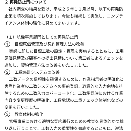
２.再発防止策について
社内調査の結果を受け、平成２５年１１月以降、以下の再発防
止策を順次実施しております。今後も継続して実施し、コンプラ
イアンス体制の強化に努めてまいります。
（１）航機事業部門としての再発防止策
① 目標原価管理及び契約管理方法の改善
実態に即した目標工数の設定・管理を実施するとともに、工場
原価見積及び顧客への提出見積について第三者によるチェックを
追加し、契約管理方法の改善をいたしました。
② 工数集計システムの改善
工数データの信頼性を確保するために、作業指示者の明確化と
実際作業者の工数システムへの事前登録、恣意的な入力余地を排
除するための工数入力のバーコード化、工数承認時における作業
内容や変更履歴の明確化、工数承認の二重チェック体制化などの
変更を行いました。
③ 教育体制の強化
官需事業における適切な契約履行のための教育を具体的かつ繰
り返し行うことで、工数入力の重要性を徹底するとともに、遵法