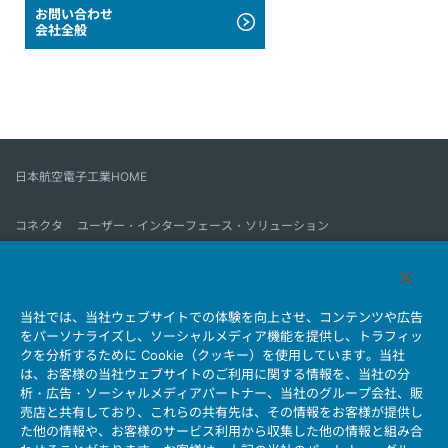
お問い合わせ
会社全般
日本航空電子工業HOME
コネクタ
ユーザー・インターフェース・ソリューション
モーションセンス＆コントロール
アンテナ
コネクタとは
当社では、当社ウェブサイトでの体験を向上させ、コンテンツや広告
会社情報
サステナビリティ
IR情報
採用情報
会社情報新着一覧
をパーソナライズし、ソーシャルメディア機能を提供し、トラフィッ
製品情報新着一覧
サイトマップ
お問い合わせ
クを分析するために Cookie（クッキー）を使用しています。当社
は、お客様の当社ウェブサイトのご利用に関する情報を、当社の分
析・広告・ソーシャルメディアパートナー、当社のグループ会社、販
売店と共有しており、これらの共有先は、その情報をお客様が提供し
個人情報保護ポリシー
JAE Cookie Policy
た他の情報や、お客様のサービス利用から収集した他の情報と組み合
ウェブアクセシビリティ方針
マイナンバー情報保護ポリシー