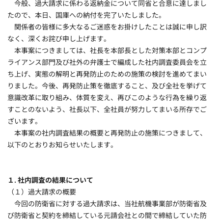
今般、過大請求に係わる返納金について同省と合意に達しまし
たので、本日、国庫への納付を完了いたしました。
関係者の皆様に多大なるご迷惑をお掛けしたことは誠に申し訳
なく、深くお詫び申し上げます。
本事案につきましては、社長を本部長とした対策本部とコンプ
ライアンス部門及び社外の弁護士で編成した社内調査委員会を立
ち上げ、実態の解明と再発防止のための施策の検討を進めてまい
りました。今後、再発防止策を徹底すること、及び全社を挙げて
意識改革に取り組み、体質を変え、再びこのような行為を繰り返
すことのないよう、社長以下、全社員が努力してまいる所存でご
ざいます。
本事案の社内調査結果の概要と再発防止の施策につきまして、
以下のとおりお知らせいたします。
１. 社内調査の結果について
（１）過大請求の概要
今回の防衛省に対する過大請求は、当社航機事業部が防衛省及
び防衛省と契約を締結している元請会社との間で締結していた防