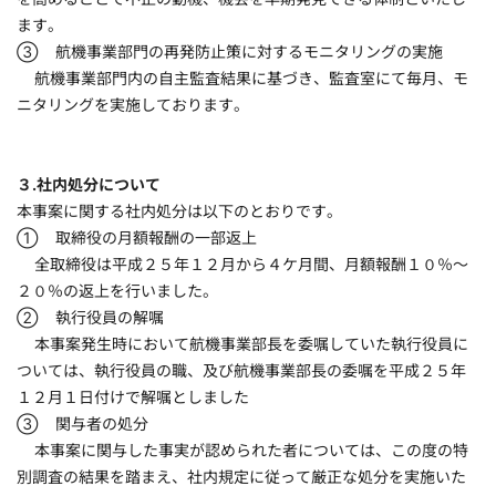
ます。
③ 航機事業部門の再発防止策に対するモニタリングの実施
航機事業部門内の自主監査結果に基づき、監査室にて毎月、モ
ニタリングを実施しております。
３.社内処分について
本事案に関する社内処分は以下のとおりです。
① 取締役の月額報酬の一部返上
全取締役は平成２５年１２月から４ケ月間、月額報酬１０％～
２０％の返上を行いました。
② 執行役員の解嘱
本事案発生時において航機事業部長を委嘱していた執行役員に
ついては、執行役員の職、及び航機事業部長の委嘱を平成２５年
１２月１日付けで解嘱としました
③ 関与者の処分
本事案に関与した事実が認められた者については、この度の特
別調査の結果を踏まえ、社内規定に従って厳正な処分を実施いた