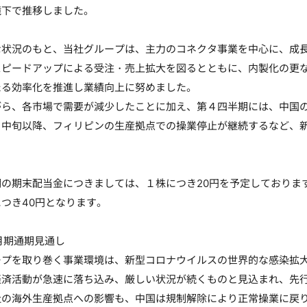
境下で推移しました。
状況のもと、当社グループは、主力のコネクタ事業を中心に、成長
スピードアップによる受注・売上拡大を図るとともに、内製化の更
たる効率化を推進し業績向上に努めました。
ら、各市場で需要が減少したことに加え、第４四半期には、中国の
月中旬以降、フィリピンの生産拠点での操業停止が継続するなど、
の期末配当金につきましては、１株につき20円を予定しております
つき40円となります。
３月期通期見通し
プを取り巻く事業環境は、新型コロナウイルスの世界的な感染拡大
経済活動が急速に落ち込み、厳しい状況が続くものと見込まれ、先
の海外生産拠点への影響も、中国は規制解除により正常操業に戻り