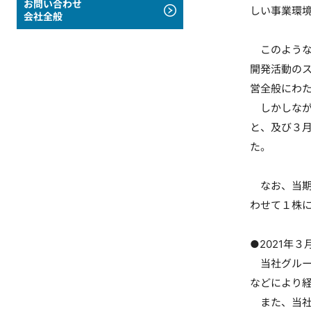
お問い合わせ
しい事業環
会社全般
このような
開発活動の
営全般にわ
しかしなが
と、及び３
た。
なお、当期
わせて１株に
●2021年
当社グルー
などにより
また、当社