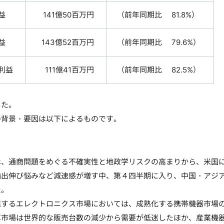
益
141億50百万円
（前年同期比 81.8%）
益
143億52百万円
（前年同期比 79.6%）
利益
111億41百万円
（前年同期比 82.5%）
た。
背景・要因は以下によるものです。
、通商問題をめぐる不確実性と地政学リスクの高まりから、米国に
輸出伸び悩みなど減速感が増す中、第４四半期に入り、中国・アジ
た。
するエレクトロニクス市場においては、成熟化する携帯機器市場の
車市場は世界的な販売台数の減少から需要が低迷したほか、産業機