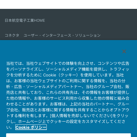
日本航空電子工業HOME
コネクタ
ユーザー・インターフェース・ソリューション
モーションセンス＆コントロール
アンテナ
コネクタとは
当社では、当社ウェブサイトでの体験を向上させ、コンテンツや広告
会社情報
サステナビリティ
IR情報
採用情報
会社情報新着一覧
をパーソナライズし、ソーシャルメディア機能を提供し、トラフィッ
製品情報新着一覧
サイトマップ
お問い合わせ
クを分析するために Cookie（クッキー）を使用しています。当社
は、お客様の当社ウェブサイトのご利用に関する情報を、当社の分
析・広告・ソーシャルメディアパートナー、当社のグループ会社、販
売店と共有しており、これらの共有先は、その情報をお客様が提供し
個人情報保護ポリシー
JAE Cookie Policy
た他の情報や、お客様のサービス利用から収集した他の情報と組み合
ウェブアクセシビリティ方針
マイナンバー情報保護ポリシー
わせることがあります。お客様は、上記の当社のパートナー、グルー
プ会社、販売店とお客様に関する情報を共有することからオプトアウ
当社ウェブサイトのご利用について
トする権利を有します。[個人情報を売却しないでください]をクリッ
ソーシャルメディア公式アカウント運用ポリシー
クし、ホームページ上でクッキーの設定をカスタマイズしてくださ
い。
Cookie ポリシー