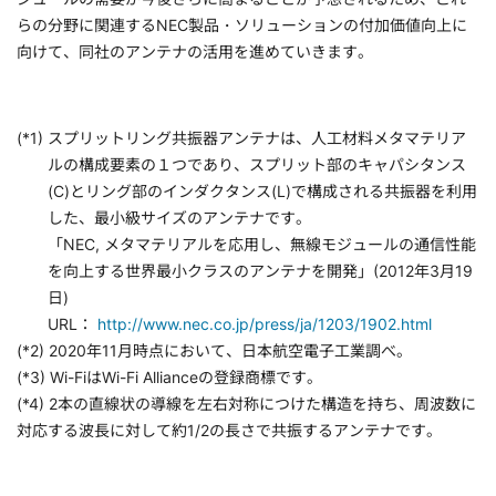
らの分野に関連するNEC製品・ソリューションの付加価値向上に
向けて、同社のアンテナの活用を進めていきます。
(*1) スプリットリング共振器アンテナは、人工材料メタマテリア
ルの構成要素の１つであり、スプリット部のキャパシタンス
(C)とリング部のインダクタンス(L)で構成される共振器を利用
した、最小級サイズのアンテナです。
「NEC, メタマテリアルを応用し、無線モジュールの通信性能
を向上する世界最小クラスのアンテナを開発」(2012年3月19
日)
URL：
http://www.nec.co.jp/press/ja/1203/1902.html
(*2) 2020年11月時点において、日本航空電子工業調べ。
(*3) Wi-FiはWi-Fi Allianceの登録商標です。
(*4) 2本の直線状の導線を左右対称につけた構造を持ち、周波数に
対応する波長に対して約1/2の長さで共振するアンテナです。