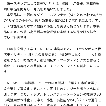
第一ステップとして各種Wi-Fi（*3）機器、IoT機器、車載機器
向け製品を開発し、発売を開始いたしました。
本製品は、一般的なダイポールアンテナ（*4）との比較で約5分
の1サイズの小型化、放射効率最大90%以上の高性能により、アン
テナ性能を落とさずに機器の小型化を実現可能となります。本製
品に加え、今後も高品質な無線通信を実現する製品を順次拡充し
ていく計画です。
日本航空電子工業は、NECとの連携のもと、5Gでつながる次世
代モビリティ・IoT社会の実現に向け「情報をつなぐ」、「人と機
器をつなぐ」技術力や、市場開拓力・マーケティング力をさらに
強化し、お客様との共創によってイノベーションを創出いたしま
す。
NECは、SR共振器アンテナの研究開発の成果を日本航空電子工
業を通じて事業化することで、同社とのシナジー創出をさらに加
速します。また、デジタルトランスフォーメーションの推進や5G
の利活用が本格化する中で、小型・高性能なIoTデバイスや通信モ
ジュールの需要が今後さらに高まることが予想されるため、これ