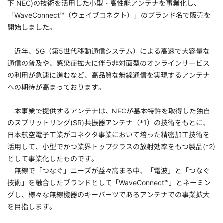
下 NEC)の技術を活用した小型・高性能アンテナを事業化し、
「WaveConnect™（ウェイブコネクト）」のブランド名で販売を
開始しました。
近年、5G（第5世代移動通信システム）による高速で大容量な
通信の普及や、感染症拡大に伴う非対面型のオンラインサービス
の利用が急速に進むなど、高品質な無線通信を実現するアンテナ
への期待が高まっております。
本事業で提供するアンテナは、NECが基本特許を取得した独自
のスプリットリング(SR)共振器アンテナ（*1）の技術をもとに、
日本航空電子工業がコネクタ事業において培った精密加工技術を
活用して、小型でかつ業界トップクラスの放射効率をもつ製品(*2)
として事業化したものです。
無線で「つなぐ」ニーズが益々高まる中、「電波」と「つなぐ
技術」を融合したブランドとして「WaveConnect™」とネーミン
グし、様々な無線機器のキーパーツであるアンテナでの事業拡大
を目指します。