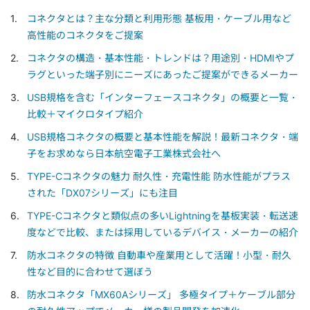
コネクタとは？主な分類と利用形態 基板用・ケーブル用など
高性能のコネクタをご提案
コネクタの構造・基本性能・トレンドは？用途別・HDMIやプ
ラグといった端子別にニーズにあったご提案ができるメーカー
USB規格を含む「インターフェースコネクタ」の概要と一覧・
比較＋マイクロタイプ紹介
USB規格コネクタの概要と基本性能を解説！最新コネクタ・端
子をお求めなら日本航空電子工業株式会社へ
TYPE-Cコネクタの魅力 耐久性・充電性能 防水性能がプラス
された「DX07シリーズ」にも注目
TYPE-Cコネクタと類似点の多いLightningを基板実装・転送速
度などで比較、または採用しているデバイス・メーカーの紹介
防水コネクタの特徴 自動車や産業用として活躍！小型・耐久
性など目的に合わせて選ぼう
防水コネクタ「MX60Aシリーズ」 多極タイプ＋ケーブル部分