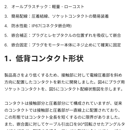
オールプラスチック：軽量・ローコスト
簡易配線：圧着結線、ソケットコンタクトの簡易装着
防水性能：IP67(コネクタ嵌合時)
嵌合補正：プラグとレセプタクルの位置ずれを吸収して嵌合
嵌合固定：プラグをモーター本体にネジ止めにて確実に固定
1．低背コンタクト形状
製品高さをより低くするため、接触部に対して電線圧着部を斜め
方向に配置したコンタクトを新たに開発しました。図4にプラグ用
ソケットコンタクトを、図5にコンタクト配線状態図を示します。
コンタクトは接触部分と圧着部分にて構成されていますが、従来
のコンタクトでは接触部と圧着部が一直線上に配置されており、
この形態ではコンタクト全長を短くするのに限界がありました。
また、嵌合面に対してケーブル引出口を90°回転させたアングルタ