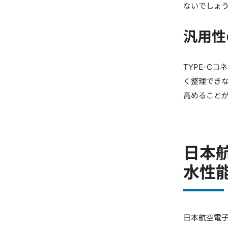
ないでしょ
汎用性
TYPE-C
く整理でき
高めること
日本航
水性
日本航空電子