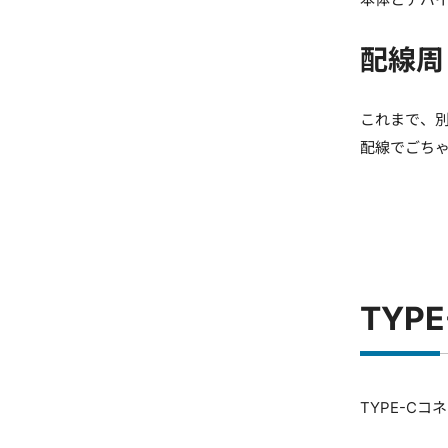
配線周
これまで、別
配線でごち
TYP
TYPE-C