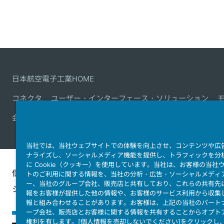
日本航空電子工業HOME
コネクタ
ユーザー・インターフェース・ソリューション
会社情報
サステナビリティ
IR情報
採用情報
会社情報
当社では、当社ウェブサイトでの体験を向上させ、コンテンツや広
ナライズし、ソーシャルメディア機能を提供し、トラフィックを分
に Cookie（クッキー）を使用しています。当社は、お客様の当社
個人情報保護ポリ
JAE Cookie
ウェブアクセ
トのご利用に関する情報を、当社の分析・広告・ソーシャルメディ
ー、当社のグループ会社、販売店と共有しており、これらの共有先
シー
Policy
ィ方針
報をお客様が提供した他の情報や、お客様のサービス利用から収集
報と組み合わせることがあります。お客様は、上記の当社のパート
ープ会社、販売店とお客様に関する情報を共有することからオプト
権利を有します。[個人情報を売却しないでください]をクリックし