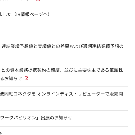
（別ウィンドウで開きます）
ました（IR情報ページへ）
期）連結業績予想値と実績値との差異および通期連結業績予想の
新しいウィンドウで開きます
1）との資本業務提携契約の締結、並びに主要株主である筆頭株
PDFリンクを新しいウィンドウで開きます
するお知らせ
波同軸コネクタを オンラインディストリビューターで販売開
光ネットワークパビリオン」出展のお知らせ
（別ウィンドウで開きます）
た