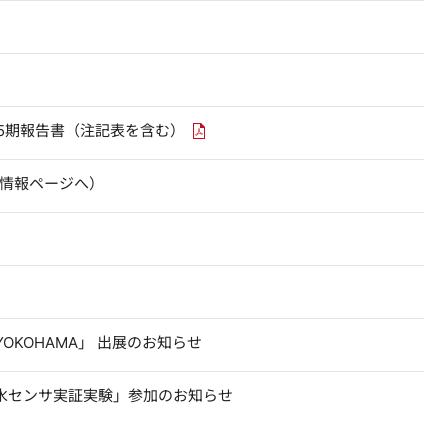
ンクを新しいウィンドウで開きます
Fリンクを新しいウィンドウで開きます
PDFリンクを新しいウィンドウで開き
95期報告書（注記表を含む）
（別ウィンドウで開きます）
R情報ページへ）
OKOHAMA」 出展のお知らせ
水センサ実証実験」参加のお知らせ