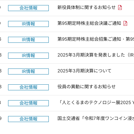
PDFリ
9
新役員体制に関するお知らせ
会社情報
PD
9
第95期定時株主総会決議ご通知
IR情報
6
第95期定時株主総会招集ご通知・第
IR情報
3
2025年3月期決算を発表しました（I
IR情報
3
2025年3月期決算について
IR情報
3
役員の異動に関するお知らせ
会社情報
8
「人とくるまのテクノロジー展2025 Y
会社情報
9
国土交通省「令和7年度ワンコイン浸
会社情報