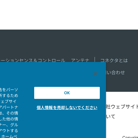
モーションセンス＆コントロール
アンテナ
コネクタとは
新着一覧
製品情報新着一覧
サイトマップ
お問い合わせ
告をパーソ
OK
析するため
ウェブサイ
シビリテ
マイナンバー情報保護ポ
当社ウェブサイ
アパートナ
個人情報を売却しないでください
は、その情
リシー
ついて
した他の情
ナー、グル
アウトする
、ホームペ
Copyrig