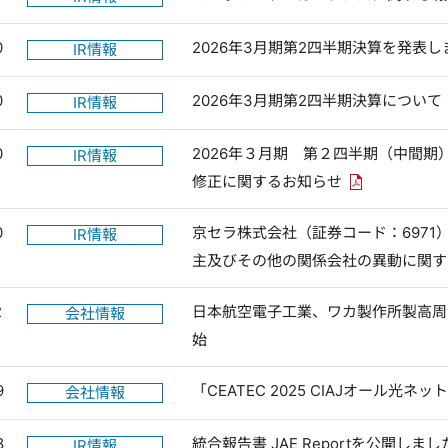
0
2026年3月期第2四半期決算を発表し
IR情報
0
2026年3月期第2四半期決算について
IR情報
0
2026年３月期 第２四半期（中間
IR情報
PDFリンクを
修正に関するお知らせ
0
京セラ株式会社（証券コード：697
IR情報
主及びその他の関係会社の異動に関
2
日本航空電子工業、ワカ製作所製高周
会社情報
始
9
「CEATEC 2025 CIAJオール
会社情報
8
統合報告書 JAE Reportを公開しまし
IR情報