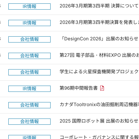
8
2026年3月期第3四半期 決算について
IR情報
8
2026年3月期第3四半期決算を発表し
IR情報
3
「DesignCon 2026」出展のお知らせ
会社情報
8
第27回 電子部品・材料EXPO 出展の
会社情報
学生による火星探査機開発プロジェクト 
会社情報
PDFリンクを新し
第96期中間報告書
IR情報
カナダTooltronixの油田掘削周
会社情報
2025 国際ロボット展 出展のお知らせ
会社情報
4
コーポレート・ガバナンスに関する報告書 
IR情報