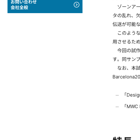
お問い合わせ
ゾーンアー
会社全般
タの乱れ、
伝送が可能
このような
用させるた
今回の試作
す。同サン
なお、本試作
Barcelo
「Desi
「MWC 