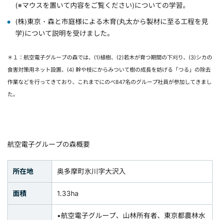
(※マウスを置いて内容をご覧ください)についての学習。
(株)東京・森と市庭様による木育(丸太から製材に至る工程を見
学)について説明を受けました。
＊１：航空電子グループの森では、(1)植樹、(2)若木が育つ期間の下刈り、(3)シカの
食害対策用ネット設置、(4) 幹や枝にからみついて樹の成長を妨げる「つる」の除去
作業などを行ってきており、これまでにのべ847名のグループ社員が参加してきまし
た。
航空電子グループの森概要
所在地
奥多摩町氷川字大沢入
面積
1.33ha
•航空電子グループ、山林所有者、東京都農林水