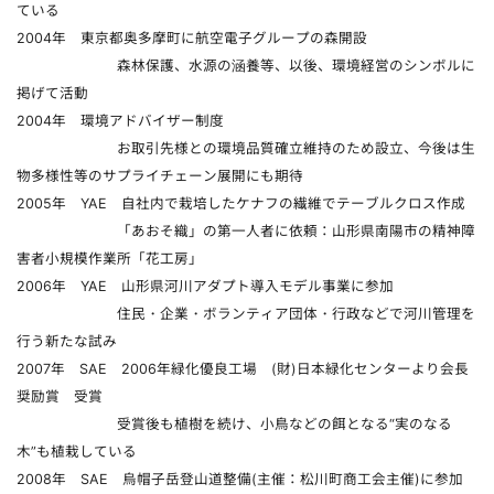
ている
2004年 東京都奥多摩町に航空電子グループの森開設
森林保護、水源の涵養等、以後、環境経営のシンボルに
掲げて活動
2004年 環境アドバイザー制度
お取引先様との環境品質確立維持のため設立、今後は生
物多様性等のサプライチェーン展開にも期待
2005年 YAE 自社内で栽培したケナフの繊維でテーブルクロス作成
「あおそ織」の第一人者に依頼：山形県南陽市の精神障
害者小規模作業所「花工房」
2006年 YAE 山形県河川アダプト導入モデル事業に参加
住民・企業・ボランティア団体・行政などで河川管理を
行う新たな試み
2007年 SAE 2006年緑化優良工場 (財)日本緑化センターより会長
奨励賞 受賞
受賞後も植樹を続け、小鳥などの餌となる“実のなる
木”も植栽している
2008年 SAE 烏帽子岳登山道整備(主催：松川町商工会主催)に参加