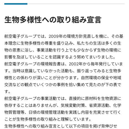
生物多様性への取り組み宣言
航空電子グループでは、2009年の環境方針見直しを機に、その基
本理念に生物多様性の尊重を盛り込み、私たちの生活は多くの生
物の恩恵に浴し、事業活動を行う上でも少なからず生物の環境に
影響を及ぼしていることを認識するよう努めてまいりました。
航空電子グループの環境報告書は、2002年から毎年発行していま
す。当時は意識していなかった活動も、振り返ってみると生物多
様性との係わりが深いことが分かります。自然環境の保全や地域
交流などの観点でいくつかの事例を拾い集めて見たのが下の表で
す。
航空電子グループの事業活動では、直接的に原材料を生物資源に
依存することはありませんが、気候変動対策、省資源活動、化学
物質管理等、日頃の環境管理活動を実践し内容を充実させて行く
ことが生物多様性の取り組みと理解しています。
生物多様性への取り組み宣言として以下の項目を掲げ背伸びせ