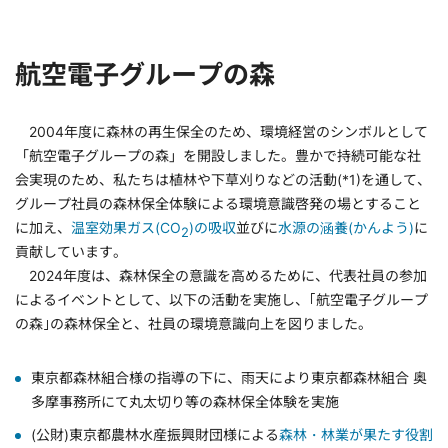
航空電子グループの森
2004年度に森林の再生保全のため、環境経営のシンボルとして
「航空電子グループの森」を開設しました。豊かで持続可能な社
会実現のため、私たちは植林や下草刈りなどの活動(*1)を通して、
グループ社員の森林保全体験による環境意識啓発の場とすること
に加え、
温室効果ガス(CO
)の吸収
並びに
水源の涵養(かんよう)
に
2
貢献しています。
2024年度は、森林保全の意識を高めるために、代表社員の参加
によるイベントとして、以下の活動を実施し、｢航空電子グループ
の森｣の森林保全と、社員の環境意識向上を図りました。
東京都森林組合様の指導の下に、雨天により東京都森林組合 奥
多摩事務所にて丸太切り等の森林保全体験を実施
(公財)東京都農林水産振興財団様による
森林・林業が果たす役割