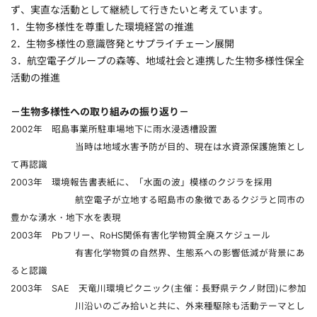
ず、実直な活動として継続して行きたいと考えています。
1．生物多様性を尊重した環境経営の推進
2．生物多様性の意識啓発とサプライチェーン展開
3．航空電子グループの森等、地域社会と連携した生物多様性保全
活動の推進
－生物多様性への取り組みの振り返り－
2002年 昭島事業所駐車場地下に雨水浸透槽設置
当時は地域水害予防が目的、現在は水資源保護施策とし
て再認識
2003年 環境報告書表紙に、「水面の波」模様のクジラを採用
航空電子が立地する昭島市の象徴であるクジラと同市の
豊かな湧水・地下水を表現
2003年 Pbフリー、RoHS関係有害化学物質全廃スケジュール
有害化学物質の自然界、生態系への影響低減が背景にあ
ると認識
2003年 SAE 天竜川環境ピクニック(主催：長野県テクノ財団)に参加
川沿いのごみ拾いと共に、外来種駆除も活動テーマとし