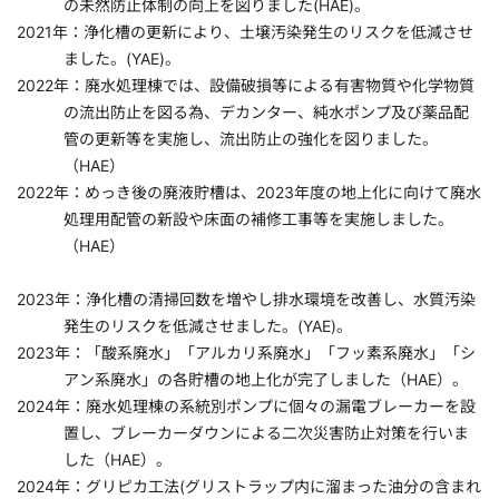
の未然防止体制の向上を図りました(HAE)。
2021年：浄化槽の更新により、土壌汚染発生のリスクを低減させ
ました。(YAE)。
2022年：廃水処理棟では、設備破損等による有害物質や化学物質
の流出防止を図る為、デカンター、純水ポンプ及び薬品配
管の更新等を実施し、流出防止の強化を図りました。
（HAE）
2022年：めっき後の廃液貯槽は、2023年度の地上化に向けて廃水
処理用配管の新設や床面の補修工事等を実施しました。
（HAE）
2023年：浄化槽の清掃回数を増やし排水環境を改善し、水質汚染
発生のリスクを低減させました。(YAE)。
2023年：「酸系廃水」「アルカリ系廃水」「フッ素系廃水」「シ
アン系廃水」の各貯槽の地上化が完了しました（HAE）。
2024年：廃水処理棟の系統別ポンプに個々の漏電ブレーカーを設
置し、ブレーカーダウンによる二次災害防止対策を行いま
した（HAE）。
2024年：グリピカ工法(グリストラップ内に溜まった油分の含まれ