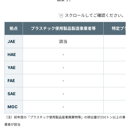
スクロールしてご確認ください。
拠点
プラスチック使用製品製造事業者等
特定プラ
JAE
該当
HAE
-
YAE
-
FAE
-
SAE
-
MGC
-
（注）前年度の「プラスチック使用製品産業廃棄物等」の排出量が250トン以上の事
業者が該当