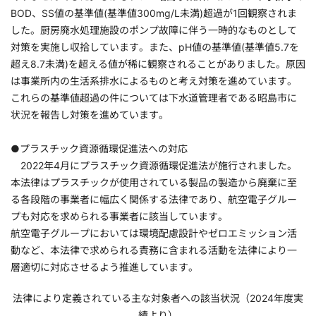
BOD、SS値の基準値(基準値300mg/L未満)超過が1回観察されま
した。厨房廃水処理施設のポンプ故障に伴う一時的なものとして
対策を実施し収拾しています。また、pH値の基準値(基準値5.7を
超え8.7未満)を超える値が稀に観察されることがありました。原因
は事業所内の生活系排水によるものと考え対策を進めています。
これらの基準値超過の件については下水道管理者である昭島市に
状況を報告し対策を進めています。
●プラスチック資源循環促進法への対応
2022年4月にプラスチック資源循環促進法が施行されました。
本法律はプラスチックが使用されている製品の製造から廃棄に至
る各段階の事業者に幅広く関係する法律であり、航空電子グルー
プも対応を求められる事業者に該当しています。
航空電子グループにおいては環境配慮設計やゼロエミッション活
動など、本法律で求められる責務に含まれる活動を法律により一
層適切に対応させるよう推進しています。
法律により定義されている主な対象者への該当状況（2024年度実
績より）