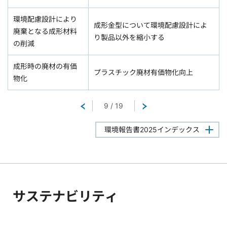
環境配慮設計により
成形金型について環境配慮設計によ
廃棄となる成形材料
り製品以外を縮小する
の削減
成形時の廃材の有価
プラスチック廃材有価物化向上
物化
戻る
9
/
19
次へ
環境報告書2025インデックス
サステナビリティ