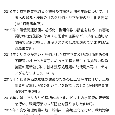
2010年：有害物質を取扱う施設及び燃料油関連施設について、土
壌への漏洩・浸透のリスク評価と地下配管の地上化を開始
(JAE昭島事業所)。
2013年：環境関連設備の老朽化・耐用年数の調査を始め、有害物
質貯蔵指定施設に付帯する配管の主要なバルブ等を適切な
間隔で定期交換し、漏洩リスクの低減を進めています(JAE
昭島事業所)。
2014年：リスクが高いと評価された有害物質及び燃料油関係の地
下配管の地上化を完了。めっき工程で発生する排気の洗浄
装置の更新並びに、排水洗浄処理塔の防液堤へ再コーティ
ングを行いました(HAE)。
2015年：総合評価試験棟の建築のための旧工場解体に伴い、土壌
調査を実施し汚染の無いことを確認しました(JAE昭島事業
所第4工場跡地)。
2018年：酸・アリカリ処理槽の地上化、ピット内水道管の更新等
を行い、環境汚染の未然防止を図りました(HAE)。
2019年：廃水処理施設の地下貯槽の一部地上化を行い、環境汚染