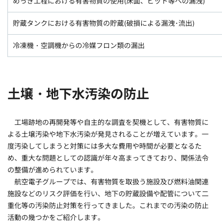
めっき工程における有害物質の使用(床面、ピット等への漏洩)
貯蔵タンクにおける有害物質の貯蔵(破損による漏洩･流出)
冷凍機・空調機からの冷媒フロン類の漏出
土壌・地下水汚染の防止
工場跡地の再開発等や自主的な調査を契機として、有害物質に
よる土壌汚染や地下水汚染が発見されることが増えています。一
度汚染してしまうと対策には多大な費用や時間が必要となるた
め、重大な問題としての認識が年々高まってきており、関係法令
の整備が進められています。
航空電子グループでは、有害物質を取扱う施設及び燃料油関連
施設などのリスク評価を行い、地下の貯蔵設備や配管について二
重化等の汚染防止対策を行ってきました。これまでの汚染の防止
活動の幾つかをご紹介します。