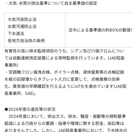
・大気･水質の排出基準について自主基準値の設定
大気汚染防止法
水質汚濁防止法
法令による基準値の約80%の数
下水道法
各地方自治体の条例
有害性の高い排水監視項目のうち、シアン及び六価クロムについ
ては自動連続測定装置による常時監視を行っています。(JAE昭島
事業所)
・空調機フロン漏洩点検、ボイラー点検、液体窒素等の点検記録
を紙の記録簿からタブレット入力に変更して、点検業務の効率
化、異常値の早期確認を行えるようにIoT化を進めています(JAE昭
島事業所、SAE)。
●2024年度の違反等の状況
2024年度において、排出ガス、排水、騒音・振動等の規制基準
超過による行政からの要請・指導や環境に関する罰金、訴訟等は
ありませんでした。しかし、JAE昭島事業所において、下水排水の