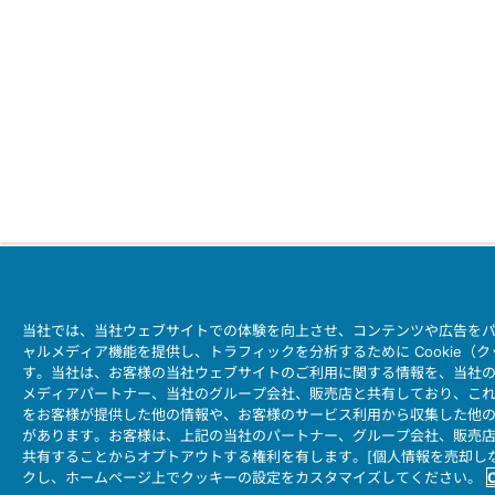
当社では、当社ウェブサイトでの体験を向上させ、コンテンツや広告を
ャルメディア機能を提供し、トラフィックを分析するために Cookie（
す。当社は、お客様の当社ウェブサイトのご利用に関する情報を、当社
メディアパートナー、当社のグループ会社、販売店と共有しており、こ
をお客様が提供した他の情報や、お客様のサービス利用から収集した他
があります。お客様は、上記の当社のパートナー、グループ会社、販売
共有することからオプトアウトする権利を有します。[個人情報を売却し
クし、ホームページ上でクッキーの設定をカスタマイズしてください。