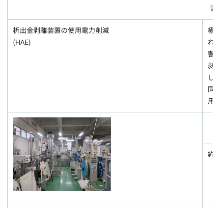
実
析出金剥離装置の使用電力削減
極
(HAE)
れ
響
剥
し
同
用
約1