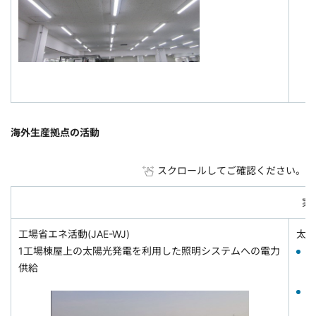
海外生産拠点の活動
スクロールしてご確認ください。
実
工場省エネ活動(JAE-WJ)
太陽
1工場棟屋上の太陽光発電を利用した照明システムへの電力
供給
2
2