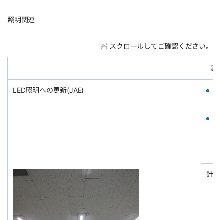
照明関連
スクロールしてご確認ください。
実
LED照明への更新(JAE)
年
年
計81