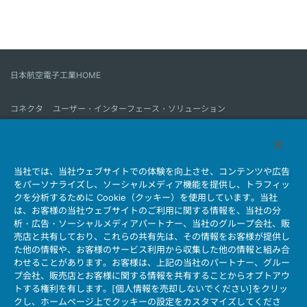
日本航空電子工業HOME
コネクタ
ユーザー・インターフェース・ソリューション
モーションセンス＆コントロール
アンテナ
コネクタとは
当社では、当社ウェブサイトでの体験を向上させ、コンテンツや広告
会社情報
サステナビリティ
IR情報
採用情報
会社情報新着一覧
をパーソナライズし、ソーシャルメディア機能を提供し、トラフィッ
製品情報新着一覧
サイトマップ
お問い合わせ
クを分析するために Cookie（クッキー）を使用しています。当社
は、お客様の当社ウェブサイトのご利用に関する情報を、当社の分
析・広告・ソーシャルメディアパートナー、当社のグループ会社、販
売店と共有しており、これらの共有先は、その情報をお客様が提供し
個人情報保護ポリシー
JAE Cookie Policy
た他の情報や、お客様のサービス利用から収集した他の情報と組み合
ウェブアクセシビリティ方針
マイナンバー情報保護ポリシー
わせることがあります。お客様は、上記の当社のパートナー、グルー
プ会社、販売店とお客様に関する情報を共有することからオプトアウ
当社ウェブサイトのご利用について
トする権利を有します。[個人情報を売却しないでください]をクリッ
ソーシャルメディア公式アカウント運用ポリシー
クし、ホームページ上でクッキーの設定をカスタマイズしてくださ