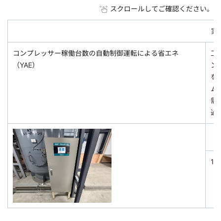
スクロールしてご確認ください。
実
コンプレッサー稼働台数の自動制御運転による省エネ
工
（YAE）
ン
を
ム
需
過
1,