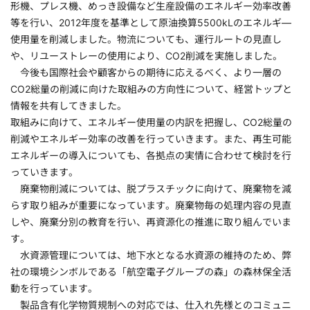
形機、プレス機、めっき設備など生産設備のエネルギー効率改善
等を行い、2012年度を基準として原油換算5500kLのエネルギ―
使用量を削減しました。物流についても、運行ルートの見直し
や、リユーストレーの使用により、CO2削減を実施しました。
今後も国際社会や顧客からの期待に応えるべく、より一層の
CO2総量の削減に向けた取組みの方向性について、経営トップと
情報を共有してきました。
取組みに向けて、エネルギー使用量の内訳を把握し、CO2総量の
削減やエネルギー効率の改善を行っていきます。また、再生可能
エネルギーの導入についても、各拠点の実情に合わせて検討を行
っていきます。
廃棄物削減については、脱プラスチックに向けて、廃棄物を減
らす取り組みが重要になっています。廃棄物毎の処理内容の見直
しや、廃棄分別の教育を行い、再資源化の推進に取り組んでいま
す。
水資源管理については、地下水となる水資源の維持のため、弊
社の環境シンボルである「航空電子グループの森」の森林保全活
動を行っています。
製品含有化学物質規制への対応では、仕入れ先様とのコミュニ