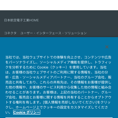
日本航空電子工業HOME
コネクタ
ユーザー・インターフェース・ソリューション
モーションセンス＆コントロール
アンテナ
コネクタとは
当社では、当社ウェブサイトでの体験を向上させ、コンテンツや広告
会社情報
サステナビリティ
IR情報
採用情報
会社情報新着一覧
をパーソナライズし、ソーシャルメディア機能を提供し、トラフィッ
製品情報新着一覧
サイトマップ
お問い合わせ
クを分析するために Cookie（クッキー）を使用しています。当社
は、お客様の当社ウェブサイトのご利用に関する情報を、当社の分
析・広告・ソーシャルメディアパートナー、当社のグループ会社、販
売店と共有しており、これらの共有先は、その情報をお客様が提供し
個人情報保護ポリシー
JAE Cookie Policy
た他の情報や、お客様のサービス利用から収集した他の情報と組み合
ウェブアクセシビリティ方針
マイナンバー情報保護ポリシー
わせることがあります。お客様は、上記の当社のパートナー、グルー
プ会社、販売店とお客様に関する情報を共有することからオプトアウ
当社ウェブサイトのご利用について
トする権利を有します。[個人情報を売却しないでください]をクリッ
ソーシャルメディア公式アカウント運用ポリシー
クし、ホームページ上でクッキーの設定をカスタマイズしてくださ
い。
Cookie ポリシー