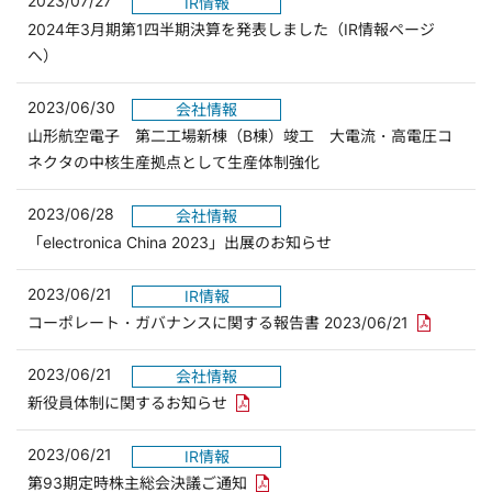
2023/07/27
IR情報
2024年3月期第1四半期決算を発表しました（IR情報ページ
（別ウィンドウで開きます）
へ）
2023/06/30
会社情報
山形航空電子 第二工場新棟（B棟）竣工 大電流・高電圧コ
ネクタの中核生産拠点として生産体制強化
2023/06/28
会社情報
「electronica China 2023」出展のお知らせ
2023/06/21
IR情報
PDFリン
コーポレート・ガバナンスに関する報告書 2023/06/21
2023/06/21
会社情報
PDFリンクを新しいウィンドウで開
新役員体制に関するお知らせ
2023/06/21
IR情報
PDFリンクを新しいウィンドウで
第93期定時株主総会決議ご通知