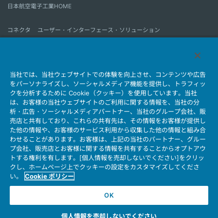
日本航空電子工業HOME
コネクタ
ユーザー・インターフェース・ソリューション
モーションセンス＆コントロール
アンテナ
コネクタとは
当社では、当社ウェブサイトでの体験を向上させ、コンテンツや広告
会社情報
サステナビリティ
IR情報
採用情報
会社情報新着一覧
をパーソナライズし、ソーシャルメディア機能を提供し、トラフィッ
製品情報新着一覧
サイトマップ
お問い合わせ
クを分析するために Cookie（クッキー）を使用しています。当社
は、お客様の当社ウェブサイトのご利用に関する情報を、当社の分
析・広告・ソーシャルメディアパートナー、当社のグループ会社、販
売店と共有しており、これらの共有先は、その情報をお客様が提供し
個人情報保護ポリシー
JAE Cookie Policy
た他の情報や、お客様のサービス利用から収集した他の情報と組み合
ウェブアクセシビリティ方針
マイナンバー情報保護ポリシー
わせることがあります。お客様は、上記の当社のパートナー、グルー
プ会社、販売店とお客様に関する情報を共有することからオプトアウ
当社ウェブサイトのご利用について
トする権利を有します。[個人情報を売却しないでください]をクリッ
ソーシャルメディア公式アカウント運用ポリシー
クし、ホームページ上でクッキーの設定をカスタマイズしてくださ
い。
Cookie ポリシー
OK
Copyright © Japan Aviation Electronics Industry, Ltd. All rights reserved.
個人情報を売却しないでください